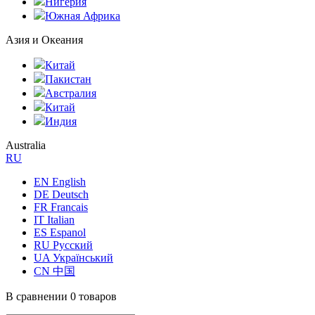
Нигерия
Южная Африка
Азия и Океания
Китай
Пакистан
Австралия
Китай
Индия
Australia
RU
EN English
DE Deutsch
FR Francais
IT Italian
ES Espanol
RU Русский
UA Український
CN 中国
В сравнении
0 товаров