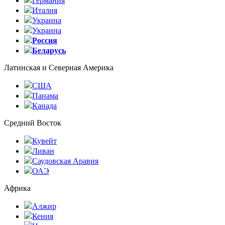
Германия
Италия
Украина
Украина
Россия
Беларусь
Латинская и Северная Америка
США
Панама
Канада
Средний Восток
Кувейт
Ливан
Саудовская Аравия
ОАЭ
Африка
Алжир
Кения