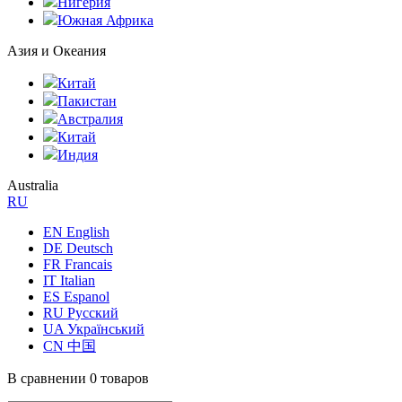
Нигерия
Южная Африка
Азия и Океания
Китай
Пакистан
Австралия
Китай
Индия
Australia
RU
EN English
DE Deutsch
FR Francais
IT Italian
ES Espanol
RU Русский
UA Український
CN 中国
В сравнении
0 товаров