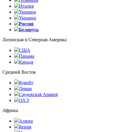
Германия
Италия
Украина
Украина
Россия
Беларусь
Латинская и Северная Америка
США
Панама
Канада
Средний Восток
Кувейт
Ливан
Саудовская Аравия
ОАЭ
Африка
Алжир
Кения