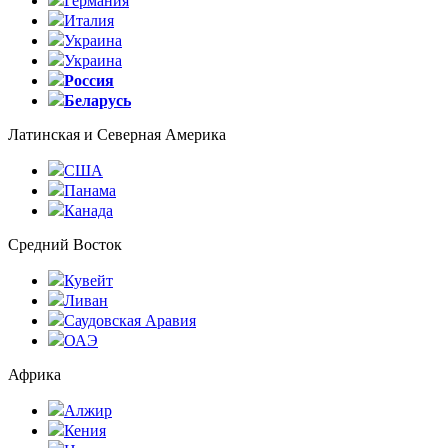
Германия
Италия
Украина
Украина
Россия
Беларусь
Латинская и Северная Америка
США
Панама
Канада
Средний Восток
Кувейт
Ливан
Саудовская Аравия
ОАЭ
Африка
Алжир
Кения