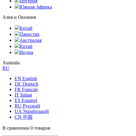
Нигерия
Южная Африка
Азия и Океания
Китай
Пакистан
Австралия
Китай
Индия
Australia
RU
EN English
DE Deutsch
FR Francais
IT Italian
ES Espanol
RU Русский
UA Український
CN 中国
В сравнении
0 товаров