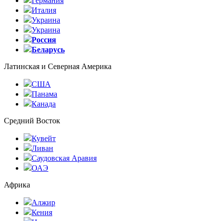
Германия
Италия
Украина
Украина
Россия
Беларусь
Латинская и Северная Америка
США
Панама
Канада
Средний Восток
Кувейт
Ливан
Саудовская Аравия
ОАЭ
Африка
Алжир
Кения