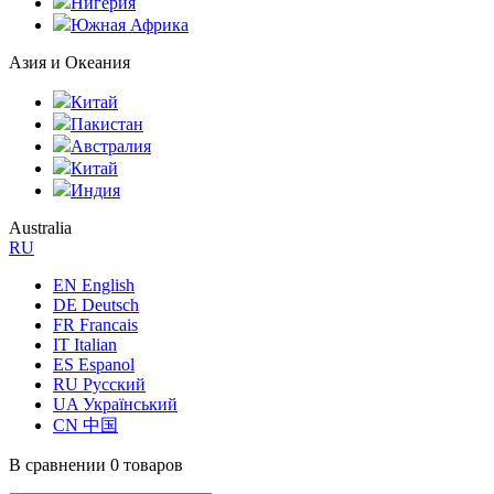
Нигерия
Южная Африка
Азия и Океания
Китай
Пакистан
Австралия
Китай
Индия
Australia
RU
EN English
DE Deutsch
FR Francais
IT Italian
ES Espanol
RU Русский
UA Український
CN 中国
В сравнении
0 товаров