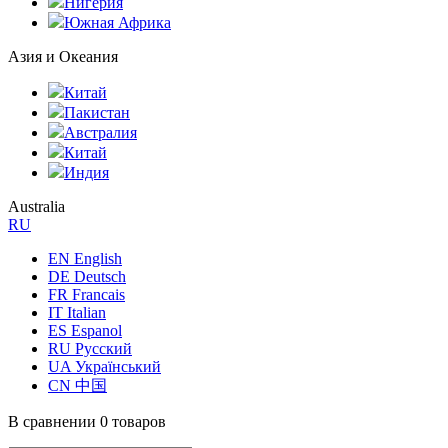
Нигерия
Южная Африка
Азия и Океания
Китай
Пакистан
Австралия
Китай
Индия
Australia
RU
EN English
DE Deutsch
FR Francais
IT Italian
ES Espanol
RU Русский
UA Український
CN 中国
В сравнении
0 товаров