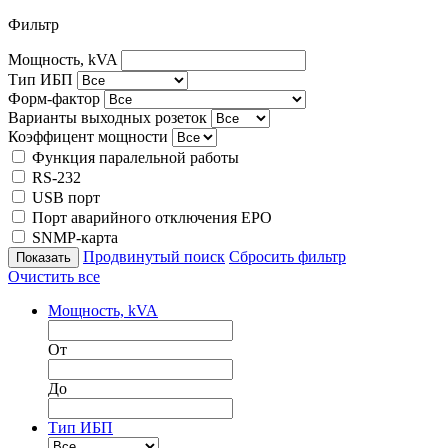
Фильтр
Мощность, kVA
Тип ИБП
Форм-фактор
Варианты выходных розеток
Коэффицент мощности
Функция паралельной работы
RS-232
USB порт
Порт аварийного отключения EPO
SNMP-карта
Продвинутый поиск
Сбросить фильтр
Очистить все
Мощность, kVA
От
До
Тип ИБП