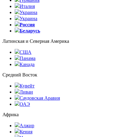
Германия
Италия
Украина
Украина
Россия
Беларусь
Латинская и Северная Америка
США
Панама
Канада
Средний Восток
Кувейт
Ливан
Саудовская Аравия
ОАЭ
Африка
Алжир
Кения