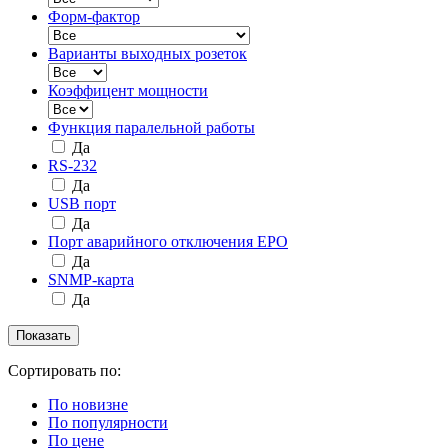
Форм-фактор
Варианты выходных розеток
Коэффицент мощности
Функция паралельной работы
Да
RS-232
Да
USB порт
Да
Порт аварийного отключения EPO
Да
SNMP-карта
Да
Сортировать по:
По новизне
По популярности
По цене