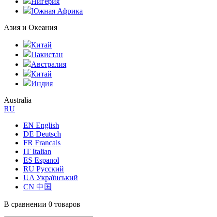
Нигерия
Южная Африка
Азия и Океания
Китай
Пакистан
Австралия
Китай
Индия
Australia
RU
EN English
DE Deutsch
FR Francais
IT Italian
ES Espanol
RU Русский
UA Український
CN 中国
В сравнении
0 товаров