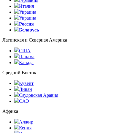
Германия
Италия
Украина
Украина
Россия
Беларусь
Латинская и Северная Америка
США
Панама
Канада
Средний Восток
Кувейт
Ливан
Саудовская Аравия
ОАЭ
Африка
Алжир
Кения