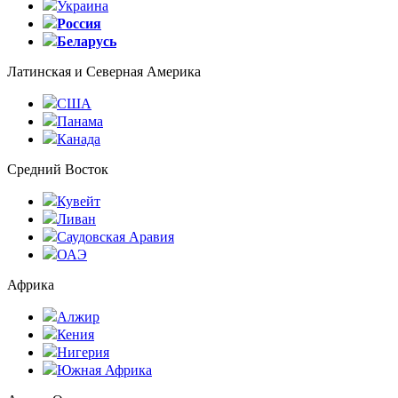
Украина
Россия
Беларусь
Латинская и Северная Америка
США
Панама
Канада
Средний Восток
Кувейт
Ливан
Саудовская Аравия
ОАЭ
Африка
Алжир
Кения
Нигерия
Южная Африка