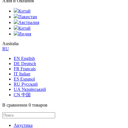
Азия и Океания
Китай
Пакистан
Австралия
Китай
Индия
Australia
RU
EN English
DE Deutsch
FR Francais
IT Italian
ES Espanol
RU Русский
UA Український
CN 中国
В сравнении
0 товаров
Акустика