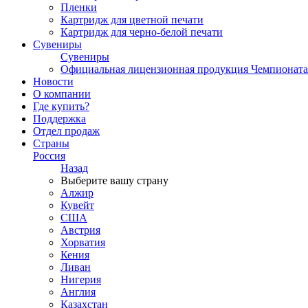
Пленки
Картридж для цветной печати
Картридж для черно-белой печати
Сувениры
Сувениры
Официальная лицензионная продукция Чемпионата
Новости
О компании
Где купить?
Поддержка
Отдел продаж
Страны
Россия
Назад
Выберите вашу страну
Алжир
Кувейт
США
Австрия
Хорватия
Кения
Ливан
Нигерия
Англия
Казахстан