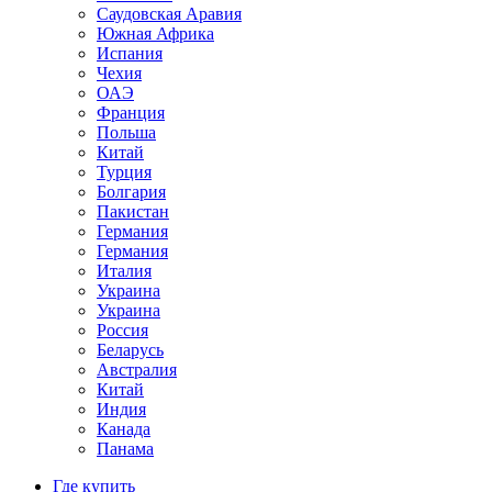
Саудовская Аравия
Южная Африка
Испания
Чехия
ОАЭ
Франция
Польша
Китай
Турция
Болгария
Пакистан
Германия
Германия
Италия
Украина
Украина
Россия
Беларусь
Австралия
Китай
Индия
Канада
Панама
Где купить