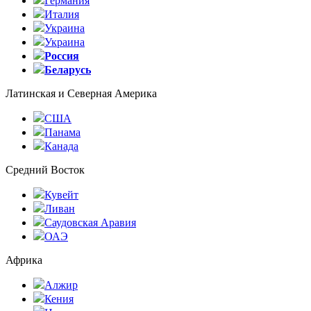
Германия
Италия
Украина
Украина
Россия
Беларусь
Латинская и Северная Америка
США
Панама
Канада
Средний Восток
Кувейт
Ливан
Саудовская Аравия
ОАЭ
Африка
Алжир
Кения