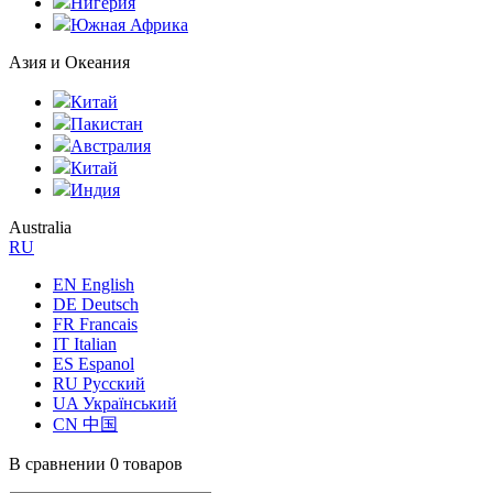
Нигерия
Южная Африка
Азия и Океания
Китай
Пакистан
Австралия
Китай
Индия
Australia
RU
EN English
DE Deutsch
FR Francais
IT Italian
ES Espanol
RU Русский
UA Український
CN 中国
В сравнении
0 товаров