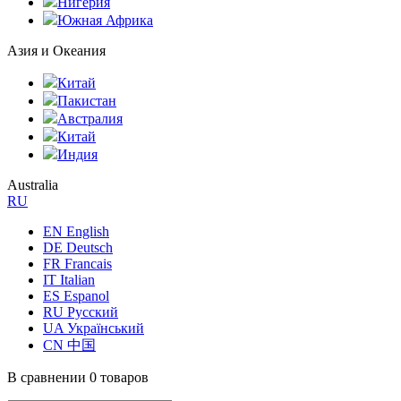
Нигерия
Южная Африка
Азия и Океания
Китай
Пакистан
Австралия
Китай
Индия
Australia
RU
EN English
DE Deutsch
FR Francais
IT Italian
ES Espanol
RU Русский
UA Український
CN 中国
В сравнении
0 товаров