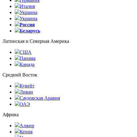
Германия
Италия
Украина
Украина
Россия
Беларусь
Латинская и Северная Америка
США
Панама
Канада
Средний Восток
Кувейт
Ливан
Саудовская Аравия
ОАЭ
Африка
Алжир
Кения