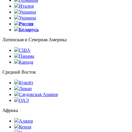
Германия
Италия
Украина
Украина
Россия
Беларусь
Латинская и Северная Америка
США
Панама
Канада
Средний Восток
Кувейт
Ливан
Саудовская Аравия
ОАЭ
Африка
Алжир
Кения