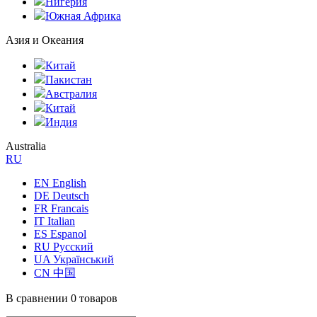
Нигерия
Южная Африка
Азия и Океания
Китай
Пакистан
Австралия
Китай
Индия
Australia
RU
EN English
DE Deutsch
FR Francais
IT Italian
ES Espanol
RU Русский
UA Український
CN 中国
В сравнении
0 товаров