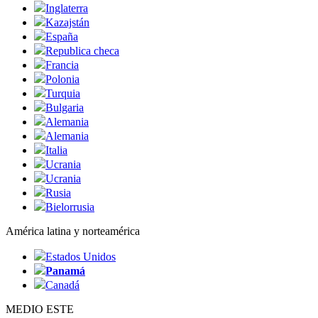
Inglaterra
Kazajstán
España
Republica checa
Francia
Polonia
Turquia
Bulgaria
Alemania
Alemania
Italia
Ucrania
Ucrania
Rusia
Bielorrusia
América latina y norteamérica
Estados Unidos
Panamá
Canadá
MEDIO ESTE