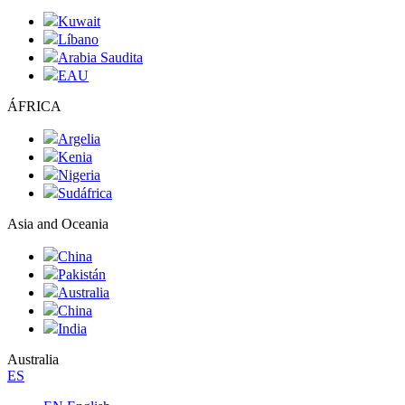
Kuwait
Líbano
Arabia Saudita
EAU
ÁFRICA
Argelia
Kenia
Nigeria
Sudáfrica
Asia and Oceania
China
Pakistán
Australia
China
India
Australia
ES