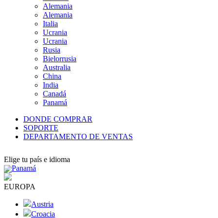
Alemania
Alemania
Italia
Ucrania
Ucrania
Rusia
Bielorrusia
Australia
China
India
Canadá
Panamá
DONDE COMPRAR
SOPORTE
DEPARTAMENTO DE VENTAS
Elige tu país e idioma
Panamá
EUROPA
Austria
Croacia