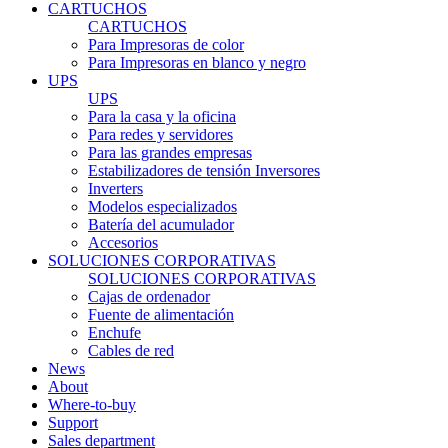
CARTUCHOS
CARTUCHOS
Para Impresoras de color
Para Impresoras en blanco y negro
UPS
UPS
Para la casa y la oficina
Para redes y servidores
Para las grandes empresas
Estabilizadores de tensión Inversores
Inverters
Modelos especializados
Batería del acumulador
Accesorios
SOLUCIONES CORPORATIVAS
SOLUCIONES CORPORATIVAS
Cajas de ordenador
Fuente de alimentación
Enchufe
Cables de red
News
About
Where-to-buy
Support
Sales department