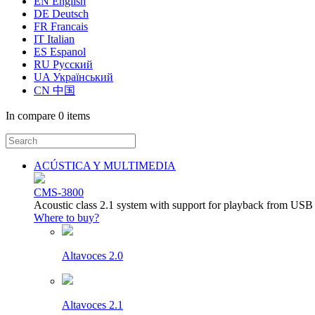
EN English
DE Deutsch
FR Francais
IT Italian
ES Espanol
RU Русский
UA Український
CN 中国
In compare
0 items
ACÚSTICA Y MULTIMEDIA
CMS-3800
Acoustic class 2.1 system with support for playback from USB
Where to buy?
Altavoces 2.0
Altavoces 2.1