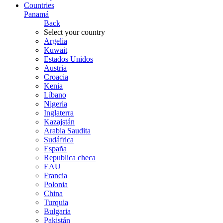
Countries
Panamá
Back
Select your country
Argelia
Kuwait
Estados Unidos
Austria
Croacia
Kenia
Líbano
Nigeria
Inglaterra
Kazajstán
Arabia Saudita
Sudáfrica
España
Republica checa
EAU
Francia
Polonia
China
Turquia
Bulgaria
Pakistán