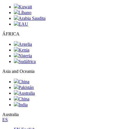
Kuwait
Líbano
Arabia Saudita
EAU
ÁFRICA
Argelia
Kenia
Nigeria
Sudáfrica
Asia and Oceania
China
Pakistán
Australia
China
India
Australia
ES