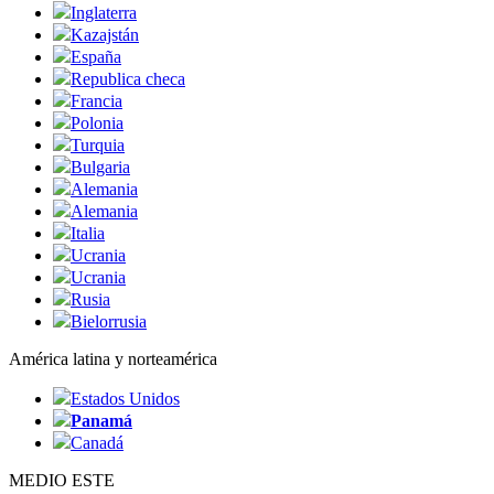
Inglaterra
Kazajstán
España
Republica checa
Francia
Polonia
Turquia
Bulgaria
Alemania
Alemania
Italia
Ucrania
Ucrania
Rusia
Bielorrusia
América latina y norteamérica
Estados Unidos
Panamá
Canadá
MEDIO ESTE