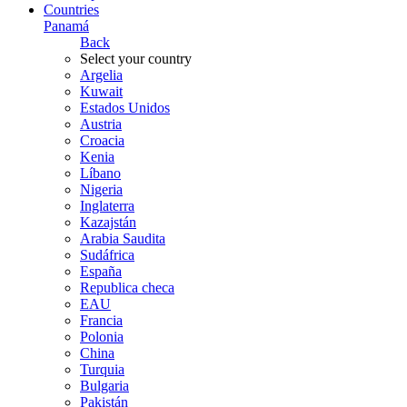
Countries
Panamá
Back
Select your country
Argelia
Kuwait
Estados Unidos
Austria
Croacia
Kenia
Líbano
Nigeria
Inglaterra
Kazajstán
Arabia Saudita
Sudáfrica
España
Republica checa
EAU
Francia
Polonia
China
Turquia
Bulgaria
Pakistán