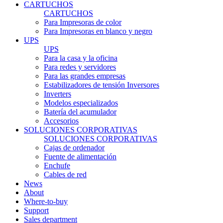
CARTUCHOS
CARTUCHOS
Para Impresoras de color
Para Impresoras en blanco y negro
UPS
UPS
Para la casa y la oficina
Para redes y servidores
Para las grandes empresas
Estabilizadores de tensión Inversores
Inverters
Modelos especializados
Batería del acumulador
Accesorios
SOLUCIONES CORPORATIVAS
SOLUCIONES CORPORATIVAS
Cajas de ordenador
Fuente de alimentación
Enchufe
Cables de red
News
About
Where-to-buy
Support
Sales department