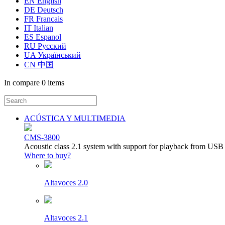
EN English
DE Deutsch
FR Francais
IT Italian
ES Espanol
RU Русский
UA Український
CN 中国
In compare
0 items
ACÚSTICA Y MULTIMEDIA
CMS-3800
Acoustic class 2.1 system with support for playback from USB
Where to buy?
Altavoces 2.0
Altavoces 2.1