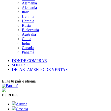
Alemania
Alemania
Italia
Ucrania
Ucrania
Rusia
Bielorrusia
Australia
China
India
Canadá
Panamá
DONDE COMPRAR
SOPORTE
DEPARTAMENTO DE VENTAS
Elige tu país e idioma
Panamá
EUROPA
Austria
Croacia