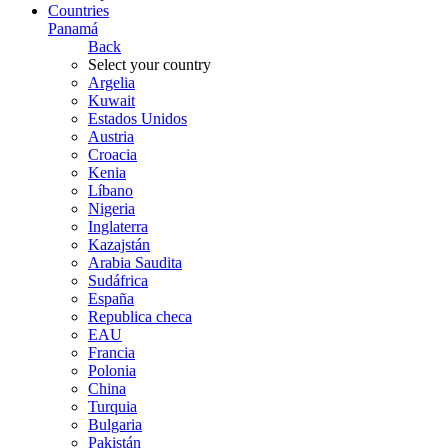
Countries
Panamá
Back
Select your country
Argelia
Kuwait
Estados Unidos
Austria
Croacia
Kenia
Líbano
Nigeria
Inglaterra
Kazajstán
Arabia Saudita
Sudáfrica
España
Republica checa
EAU
Francia
Polonia
China
Turquia
Bulgaria
Pakistán