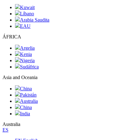
Kuwait
Líbano
Arabia Saudita
EAU
ÁFRICA
Argelia
Kenia
Nigeria
Sudáfrica
Asia and Oceania
China
Pakistán
Australia
China
India
Australia
ES