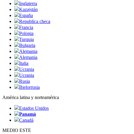
Inglaterra
Kazajstán
España
Republica checa
Francia
Polonia
Turquia
Bulgaria
Alemania
Alemania
Italia
Ucrania
Ucrania
Rusia
Bielorrusia
América latina y norteamérica
Estados Unidos
Panamá
Canadá
MEDIO ESTE