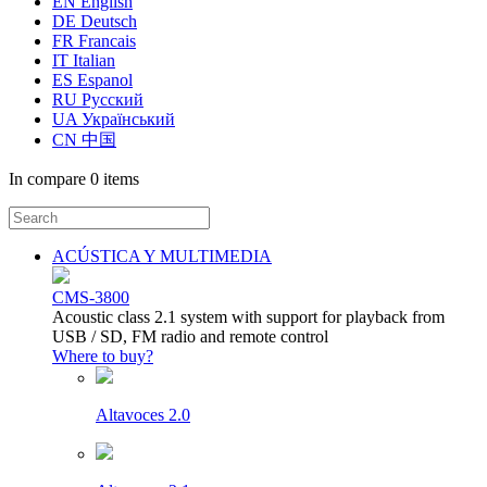
EN English
DE Deutsch
FR Francais
IT Italian
ES Espanol
RU Русский
UA Український
CN 中国
In compare
0 items
ACÚSTICA Y MULTIMEDIA
CMS-3800
Acoustic class 2.1 system with support for playback from
USB / SD, FM radio and remote control
Where to buy?
Altavoces 2.0