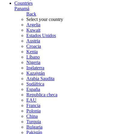
Countries
Panamá
Back
Select your country
Argelia
Kuwait
Estados Unidos
Austria
Croacia
Kenia
Líbano
Nigeria
Inglaterra
Kazajstán
Arabia Saudita
Sudáfrica
España
Republica checa
EAU
Francia
Polonia
China
Turquia
Bulgaria
Pakistán