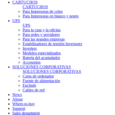
CARTUCHOS
CARTUCHOS
Para Impresoras de color
Para Impresoras en blanco y negro
UPS
UPS
Para la casa y la oficina
Para redes y servidores
Para las grandes empresas
Estabilizadores de tensión Inversores
Inverters
Modelos especializados
Batería del acumulador
Accesorios
SOLUCIONES CORPORATIVAS
SOLUCIONES CORPORATIVAS
Cajas de ordenador
Fuente de alimentación
Enchufe
Cables de red
News
About
Where-to-buy
Support
Sales department