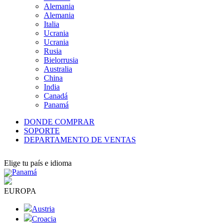
Alemania
Alemania
Italia
Ucrania
Ucrania
Rusia
Bielorrusia
Australia
China
India
Canadá
Panamá
DONDE COMPRAR
SOPORTE
DEPARTAMENTO DE VENTAS
Elige tu país e idioma
Panamá
EUROPA
Austria
Croacia