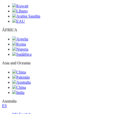
Kuwait
Líbano
Arabia Saudita
EAU
ÁFRICA
Argelia
Kenia
Nigeria
Sudáfrica
Asia and Oceania
China
Pakistán
Australia
China
India
Australia
ES