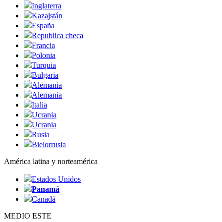
Inglaterra
Kazajstán
España
Republica checa
Francia
Polonia
Turquia
Bulgaria
Alemania
Alemania
Italia
Ucrania
Ucrania
Rusia
Bielorrusia
América latina y norteamérica
Estados Unidos
Panamá
Canadá
MEDIO ESTE