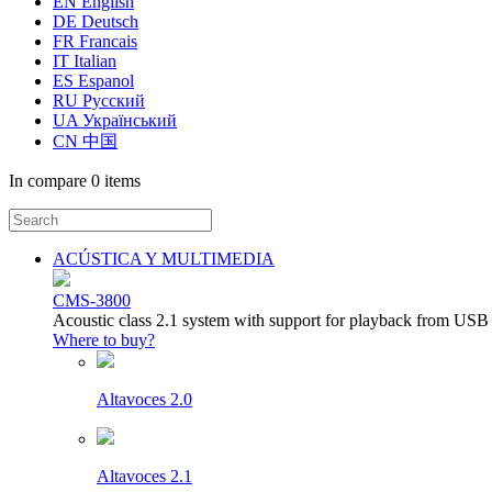
EN English
DE Deutsch
FR Francais
IT Italian
ES Espanol
RU Русский
UA Український
CN 中国
In compare
0 items
ACÚSTICA Y MULTIMEDIA
CMS-3800
Acoustic class 2.1 system with support for playback from USB
Where to buy?
Altavoces 2.0
Altavoces 2.1