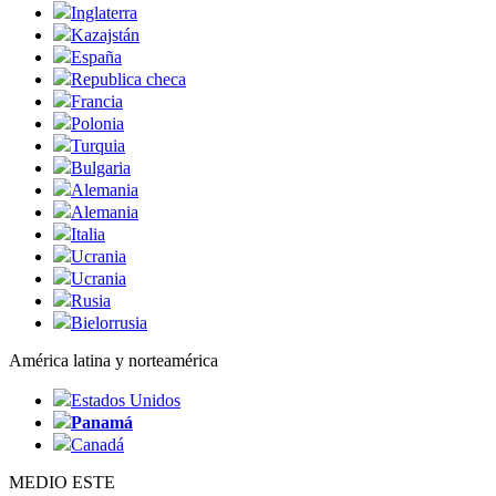
Inglaterra
Kazajstán
España
Republica checa
Francia
Polonia
Turquia
Bulgaria
Alemania
Alemania
Italia
Ucrania
Ucrania
Rusia
Bielorrusia
América latina y norteamérica
Estados Unidos
Panamá
Canadá
MEDIO ESTE