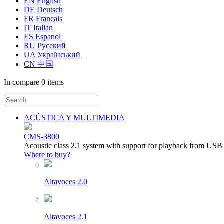
EN English
DE Deutsch
FR Francais
IT Italian
ES Espanol
RU Русский
UA Український
CN 中国
In compare
0 items
ACÚSTICA Y MULTIMEDIA
CMS-3800
Acoustic class 2.1 system with support for playback from USB
Where to buy?
Altavoces 2.0
Altavoces 2.1