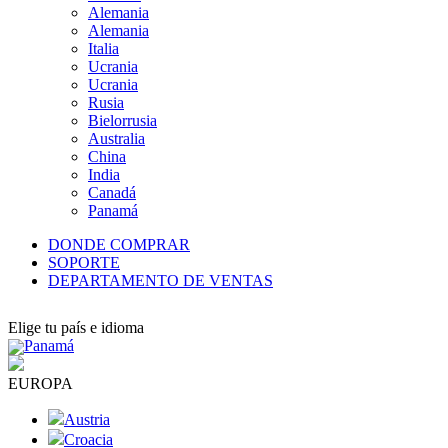
Alemania
Alemania
Italia
Ucrania
Ucrania
Rusia
Bielorrusia
Australia
China
India
Canadá
Panamá
DONDE COMPRAR
SOPORTE
DEPARTAMENTO DE VENTAS
Elige tu país e idioma
Panamá
EUROPA
Austria
Croacia