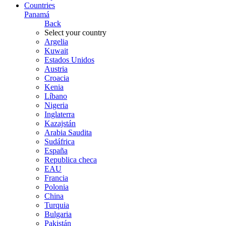
Countries
Panamá
Back
Select your country
Argelia
Kuwait
Estados Unidos
Austria
Croacia
Kenia
Líbano
Nigeria
Inglaterra
Kazajstán
Arabia Saudita
Sudáfrica
España
Republica checa
EAU
Francia
Polonia
China
Turquia
Bulgaria
Pakistán