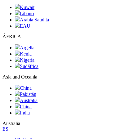
Kuwait
Líbano
Arabia Saudita
EAU
ÁFRICA
Argelia
Kenia
Nigeria
Sudáfrica
Asia and Oceania
China
Pakistán
Australia
China
India
Australia
ES