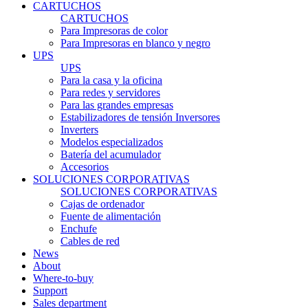
CARTUCHOS
CARTUCHOS
Para Impresoras de color
Para Impresoras en blanco y negro
UPS
UPS
Para la casa y la oficina
Para redes y servidores
Para las grandes empresas
Estabilizadores de tensión Inversores
Inverters
Modelos especializados
Batería del acumulador
Accesorios
SOLUCIONES CORPORATIVAS
SOLUCIONES CORPORATIVAS
Cajas de ordenador
Fuente de alimentación
Enchufe
Cables de red
News
About
Where-to-buy
Support
Sales department