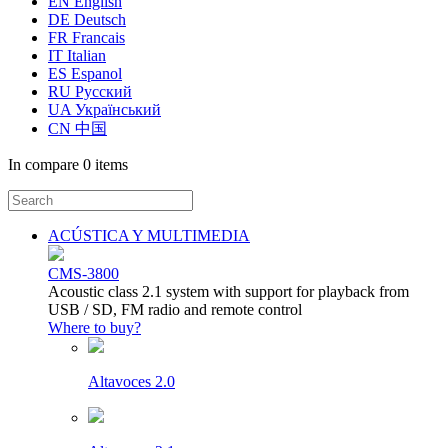
EN English
DE Deutsch
FR Francais
IT Italian
ES Espanol
RU Русский
UA Український
CN 中国
In compare
0 items
ACÚSTICA Y MULTIMEDIA
CMS-3800
Acoustic class 2.1 system with support for playback from
USB / SD, FM radio and remote control
Where to buy?
Altavoces 2.0