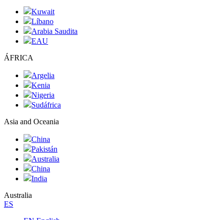
Kuwait
Líbano
Arabia Saudita
EAU
ÁFRICA
Argelia
Kenia
Nigeria
Sudáfrica
Asia and Oceania
China
Pakistán
Australia
China
India
Australia
ES