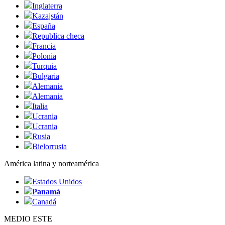
Inglaterra
Kazajstán
España
Republica checa
Francia
Polonia
Turquia
Bulgaria
Alemania
Alemania
Italia
Ucrania
Ucrania
Rusia
Bielorrusia
América latina y norteamérica
Estados Unidos
Panamá
Canadá
MEDIO ESTE