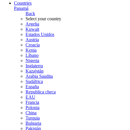
Countries
Panamá
Back
Select your country
Argelia
Kuwait
Estados Unidos
Austria
Croacia
Kenia
Líbano
Nigeria
Inglaterra
Kazajstán
Arabia Saudita
Sudáfrica
España
Republica checa
EAU
Francia
Polonia
China
Turquia
Bulgaria
Pakistán