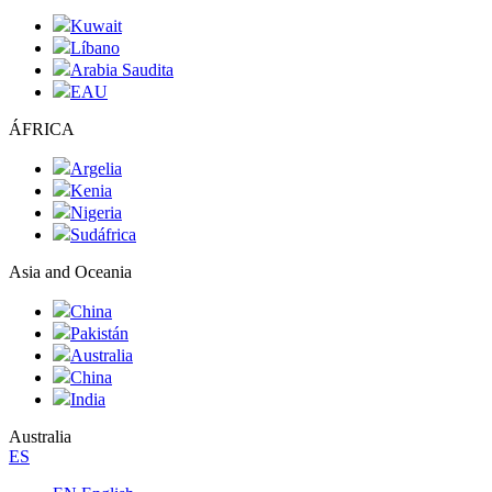
Kuwait
Líbano
Arabia Saudita
EAU
ÁFRICA
Argelia
Kenia
Nigeria
Sudáfrica
Asia and Oceania
China
Pakistán
Australia
China
India
Australia
ES