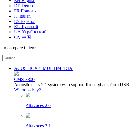
EN English
DE Deutsch
FR Francais
IT Italian
ES Espanol
RU Русский
UA Український
CN 中国
In compare
0 items
ACÚSTICA Y MULTIMEDIA
CMS-3800
Acoustic class 2.1 system with support for playback from USB
Where to buy?
Altavoces 2.0
Altavoces 2.1