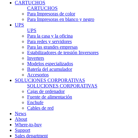
CARTUCHOS
CARTUCHOS
Para Impresoras de color
Para Impresoras en blanco y negro
UPS
UPS
Para la casa y la oficina
Para redes y servidores
Para las grandes empresas
Estabilizadores de tensión Inversores
Inverters
Modelos especializados
Batería del acumulador
Accesorios
SOLUCIONES CORPORATIVAS
SOLUCIONES CORPORATIVAS
Cajas de ordenador
Fuente de alimentación
Enchufe
Cables de red
News
About
Where-to-buy
Support
Sales department