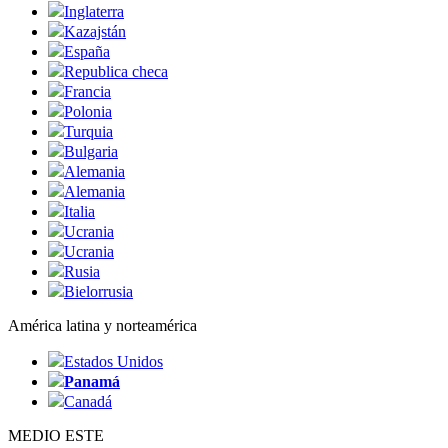
Inglaterra
Kazajstán
España
Republica checa
Francia
Polonia
Turquia
Bulgaria
Alemania
Alemania
Italia
Ucrania
Ucrania
Rusia
Bielorrusia
América latina y norteamérica
Estados Unidos
Panamá
Canadá
MEDIO ESTE