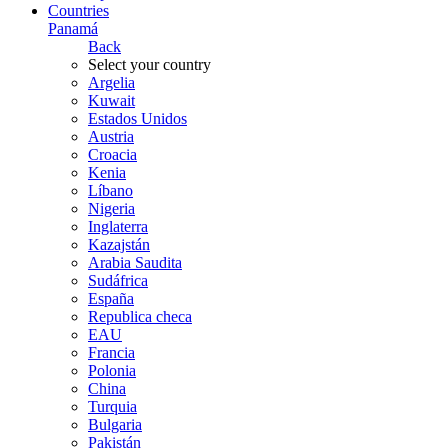
Countries
Panamá
Back
Select your country
Argelia
Kuwait
Estados Unidos
Austria
Croacia
Kenia
Líbano
Nigeria
Inglaterra
Kazajstán
Arabia Saudita
Sudáfrica
España
Republica checa
EAU
Francia
Polonia
China
Turquia
Bulgaria
Pakistán