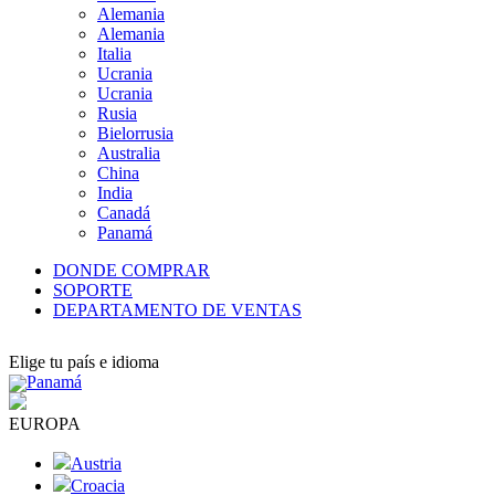
Alemania
Alemania
Italia
Ucrania
Ucrania
Rusia
Bielorrusia
Australia
China
India
Canadá
Panamá
DONDE COMPRAR
SOPORTE
DEPARTAMENTO DE VENTAS
Elige tu país e idioma
Panamá
EUROPA
Austria
Croacia