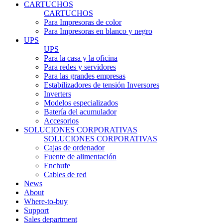
CARTUCHOS
CARTUCHOS
Para Impresoras de color
Para Impresoras en blanco y negro
UPS
UPS
Para la casa y la oficina
Para redes y servidores
Para las grandes empresas
Estabilizadores de tensión Inversores
Inverters
Modelos especializados
Batería del acumulador
Accesorios
SOLUCIONES CORPORATIVAS
SOLUCIONES CORPORATIVAS
Cajas de ordenador
Fuente de alimentación
Enchufe
Cables de red
News
About
Where-to-buy
Support
Sales department