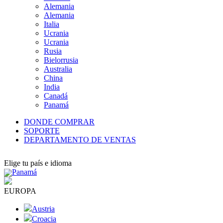
Alemania
Alemania
Italia
Ucrania
Ucrania
Rusia
Bielorrusia
Australia
China
India
Canadá
Panamá
DONDE COMPRAR
SOPORTE
DEPARTAMENTO DE VENTAS
Elige tu país e idioma
Panamá
EUROPA
Austria
Croacia