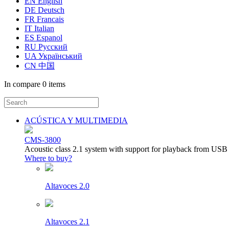
EN English
DE Deutsch
FR Francais
IT Italian
ES Espanol
RU Русский
UA Український
CN 中国
In compare
0 items
ACÚSTICA Y MULTIMEDIA
CMS-3800
Acoustic class 2.1 system with support for playback from USB
Where to buy?
Altavoces 2.0
Altavoces 2.1