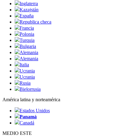
Inglaterra
Kazajstán
España
Republica checa
Francia
Polonia
Turquia
Bulgaria
Alemania
Alemania
Italia
Ucrania
Ucrania
Rusia
Bielorrusia
América latina y norteamérica
Estados Unidos
Panamá
Canadá
MEDIO ESTE