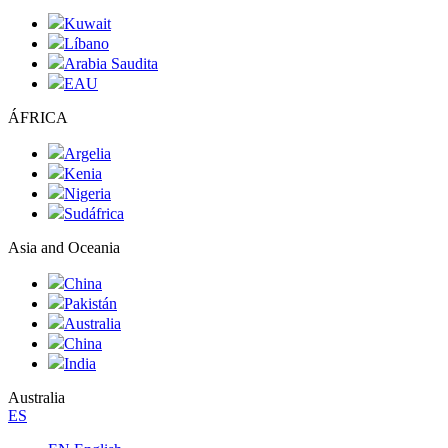
Kuwait
Líbano
Arabia Saudita
EAU
ÁFRICA
Argelia
Kenia
Nigeria
Sudáfrica
Asia and Oceania
China
Pakistán
Australia
China
India
Australia
ES