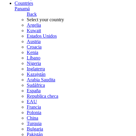
Countries
Panamá
Back
Select your country
Argelia
Kuwait
Estados Unidos
Austria
Croacia
Kenia
Líbano
Nigeria
Inglaterra
Kazajstán
Arabia Saudita
Sudáfrica
España
Republica checa
EAU
Francia
Polonia
China
Turquia
Bulgaria
Pakistán