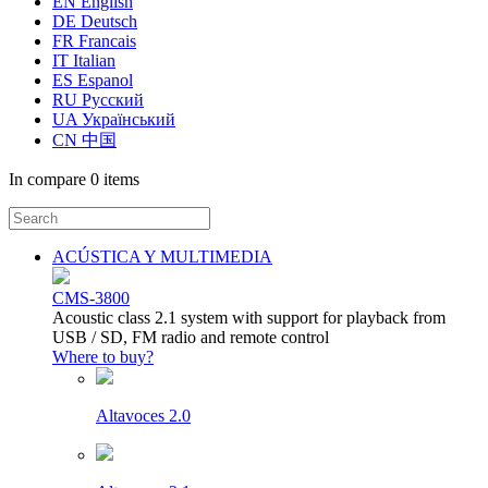
EN English
DE Deutsch
FR Francais
IT Italian
ES Espanol
RU Русский
UA Український
CN 中国
In compare
0 items
ACÚSTICA Y MULTIMEDIA
CMS-3800
Acoustic class 2.1 system with support for playback from
USB / SD, FM radio and remote control
Where to buy?
Altavoces 2.0