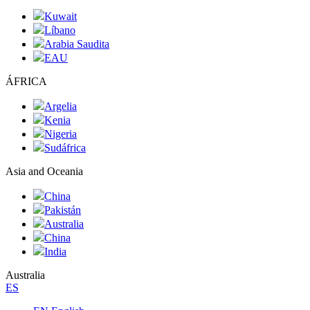
Kuwait
Líbano
Arabia Saudita
EAU
ÁFRICA
Argelia
Kenia
Nigeria
Sudáfrica
Asia and Oceania
China
Pakistán
Australia
China
India
Australia
ES