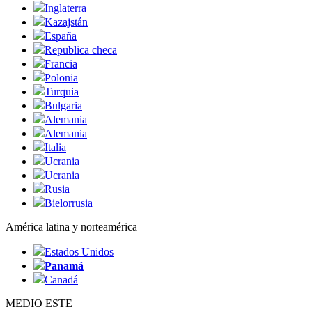
Inglaterra
Kazajstán
España
Republica checa
Francia
Polonia
Turquia
Bulgaria
Alemania
Alemania
Italia
Ucrania
Ucrania
Rusia
Bielorrusia
América latina y norteamérica
Estados Unidos
Panamá
Canadá
MEDIO ESTE