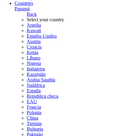
Countries
Panamá
Back
Select your country
Argelia
Kuwait
Estados Unidos
Austria
Croacia
Kenia
Líbano
Nigeria
Inglaterra
Kazajstán
Arabia Saudita
Sudáfrica
España
Republica checa
EAU
Francia
Polonia
China
Turquia
Bulgaria
Pakistán