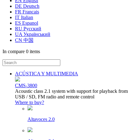
EN English
DE Deutsch
FR Francais
IT Italian
ES Espanol
RU Русский
UA Український
CN 中国
In compare
0 items
ACÚSTICA Y MULTIMEDIA
CMS-3800
Acoustic class 2.1 system with support for playback from
USB / SD, FM radio and remote control
Where to buy?
Altavoces 2.0