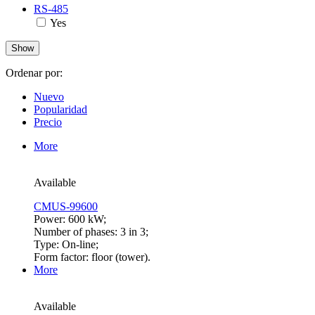
RS-485
Yes
Ordenar por:
Nuevo
Popularidad
Precio
More
Available
CMUS-99600
Power: 600 kW;
Number of phases: 3 in 3;
Type: On-line;
Form factor: floor (tower).
More
Available