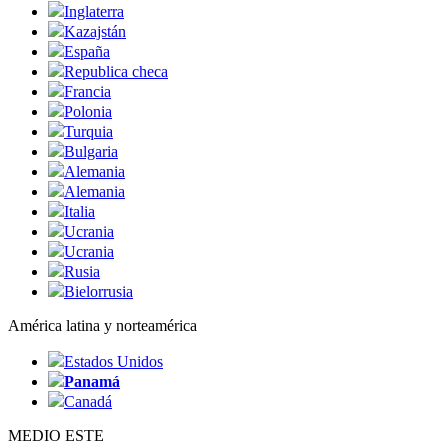
Inglaterra
Kazajstán
España
Republica checa
Francia
Polonia
Turquia
Bulgaria
Alemania
Alemania
Italia
Ucrania
Ucrania
Rusia
Bielorrusia
América latina y norteamérica
Estados Unidos
Panamá
Canadá
MEDIO ESTE