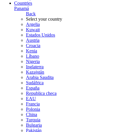
Countries
Panamá
Back
Select your country
Argelia
Kuwait
Estados Unidos
Austria
Croacia
Kenia
Líbano
Nigeria
Inglaterra
Kazajstán
Arabia Saudita
Sudáfrica
España
Republica checa
EAU
Francia
Polonia
China
Turquia
Bulgaria
Pakistán