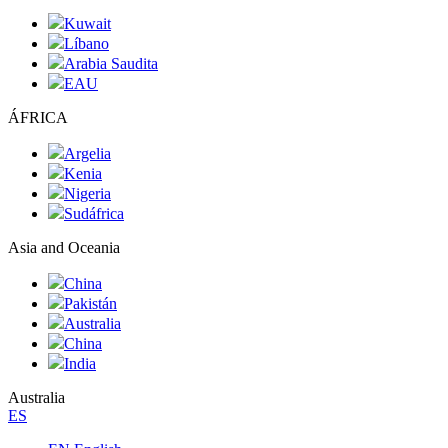
Kuwait
Líbano
Arabia Saudita
EAU
ÁFRICA
Argelia
Kenia
Nigeria
Sudáfrica
Asia and Oceania
China
Pakistán
Australia
China
India
Australia
ES