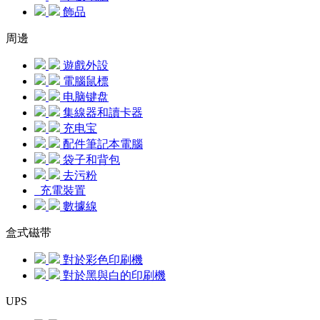
飾品
周邊
遊戲外設
電腦鼠標
电脑键盘
集線器和讀卡器
充电宝
配件筆記本電腦
袋子和背包
去污粉
充電裝置
數據線
盒式磁带
對於彩色印刷機
對於黑與白的印刷機
UPS