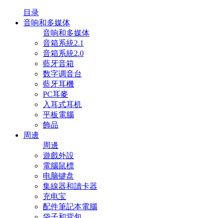
目录
音响和多媒体
音响和多媒体
音箱系統2.1
音箱系統2.0
藍牙音箱
数字调音台
藍牙耳機
PC耳麥
入耳式耳机
平板電腦
飾品
周邊
周邊
遊戲外設
電腦鼠標
电脑键盘
集線器和讀卡器
充电宝
配件筆記本電腦
袋子和背包