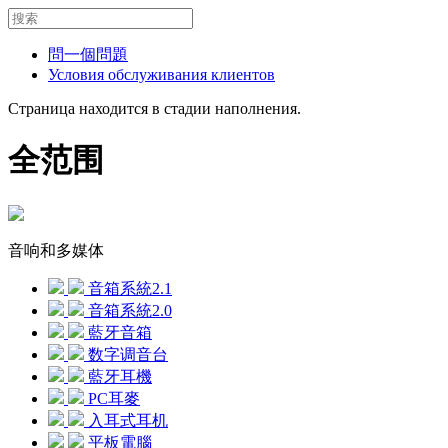
問一個問題
Условия обслуживания клиентов
Страница находится в стадии наполнения.
全范围
音响和多媒体
音箱系統2.1
音箱系統2.0
藍牙音箱
数字调音台
藍牙耳機
PC耳麥
入耳式耳机
平板電腦