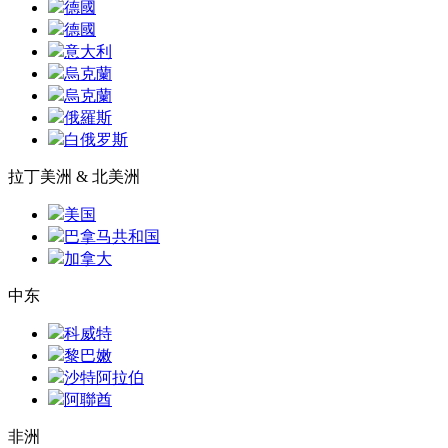
德國
德國
意大利
烏克蘭
烏克蘭
俄羅斯
白俄罗斯
拉丁美洲 & 北美洲
美国
巴拿马共和国
加拿大
中东
科威特
黎巴嫩
沙特阿拉伯
阿聯酋
非洲