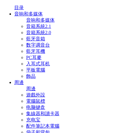
目录
音响和多媒体
音响和多媒体
音箱系統2.1
音箱系統2.0
藍牙音箱
数字调音台
藍牙耳機
PC耳麥
入耳式耳机
平板電腦
飾品
周邊
周邊
遊戲外設
電腦鼠標
电脑键盘
集線器和讀卡器
充电宝
配件筆記本電腦
袋子和背包