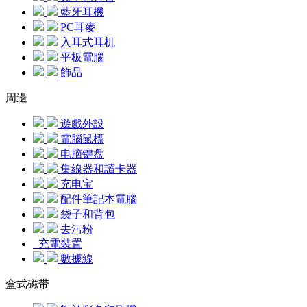
藍牙耳機
PC耳麥
入耳式耳机
平板電腦
飾品
周邊
遊戲外設
電腦鼠標
电脑键盘
集線器和讀卡器
充电宝
配件筆記本電腦
袋子和背包
去污粉
充電裝置
數據線
盒式磁带