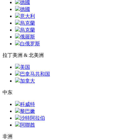
德國
德國
意大利
烏克蘭
烏克蘭
俄羅斯
白俄罗斯
拉丁美洲 & 北美洲
美国
巴拿马共和国
加拿大
中东
科威特
黎巴嫩
沙特阿拉伯
阿聯酋
非洲