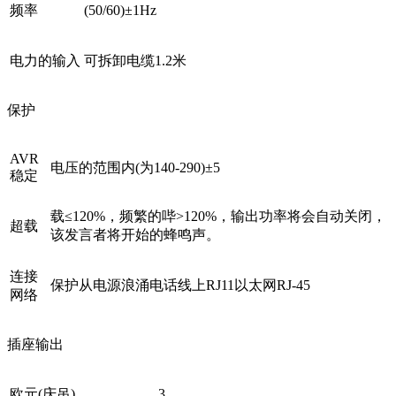
频率
(50/60)±1Hz
电力的输入
可拆卸电缆1.2米
保护
AVR
电压的范围内(为140-290)±5
稳定
载≤120%，频繁的哔>120%，输出功率将会自动关闭，
超载
该发言者将开始的蜂鸣声。
连接
保护从电源浪涌电话线上RJ11以太网RJ-45
网络
插座输出
欧元(庆吊)
3