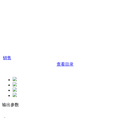
获得
产品目录
要购买这种产品和交付方法
从CROWN查看我们的产品
请联系您的销售专家
目录中，您有任何疑问，请
咨询专家销售团队 依靠专业
人士！
销售
查看目录
输出参数