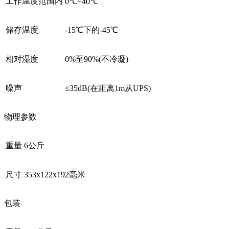
工作温度范围内
0℃~40℃
储存温度
-15℃下的-45℃
相对湿度
0%至90%(不冷凝)
噪声
≤35dB(在距离1m从UPS)
物理参数
重量
6公斤
尺寸
353x122x192毫米
包装