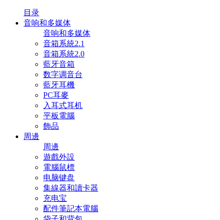
目录
音响和多媒体
音响和多媒体
音箱系統2.1
音箱系統2.0
藍牙音箱
数字调音台
藍牙耳機
PC耳麥
入耳式耳机
平板電腦
飾品
周邊
周邊
遊戲外設
電腦鼠標
电脑键盘
集線器和讀卡器
充电宝
配件筆記本電腦
袋子和背包