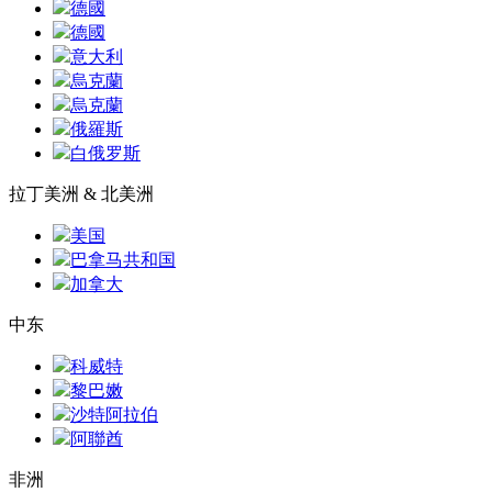
德國
德國
意大利
烏克蘭
烏克蘭
俄羅斯
白俄罗斯
拉丁美洲 & 北美洲
美国
巴拿马共和国
加拿大
中东
科威特
黎巴嫩
沙特阿拉伯
阿聯酋
非洲