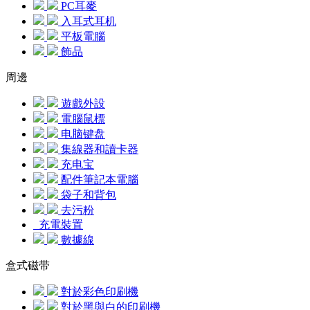
PC耳麥
入耳式耳机
平板電腦
飾品
周邊
遊戲外設
電腦鼠標
电脑键盘
集線器和讀卡器
充电宝
配件筆記本電腦
袋子和背包
去污粉
充電裝置
數據線
盒式磁带
對於彩色印刷機
對於黑與白的印刷機