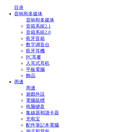
目录
音响和多媒体
音响和多媒体
音箱系統2.1
音箱系統2.0
藍牙音箱
数字调音台
藍牙耳機
PC耳麥
入耳式耳机
平板電腦
飾品
周邊
周邊
遊戲外設
電腦鼠標
电脑键盘
集線器和讀卡器
充电宝
配件筆記本電腦
袋子和背包