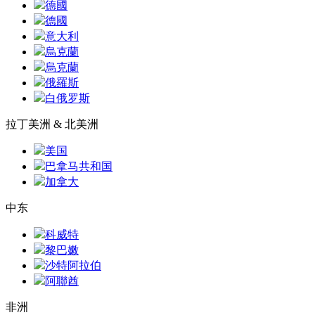
德國
德國
意大利
烏克蘭
烏克蘭
俄羅斯
白俄罗斯
拉丁美洲 & 北美洲
美国
巴拿马共和国
加拿大
中东
科威特
黎巴嫩
沙特阿拉伯
阿聯酋
非洲