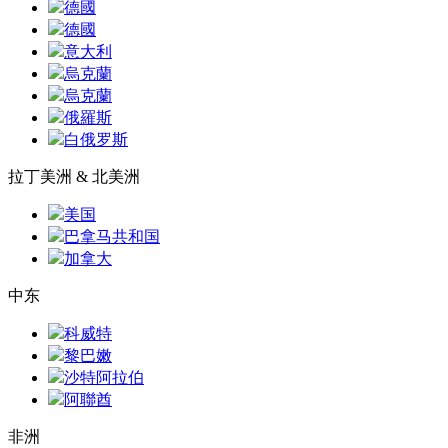
德國
德國
意大利
烏克蘭
烏克蘭
俄羅斯
白俄罗斯
拉丁美洲 & 北美洲
美国
巴拿马共和国
加拿大
中东
科威特
黎巴嫩
沙特阿拉伯
阿聯酋
非洲