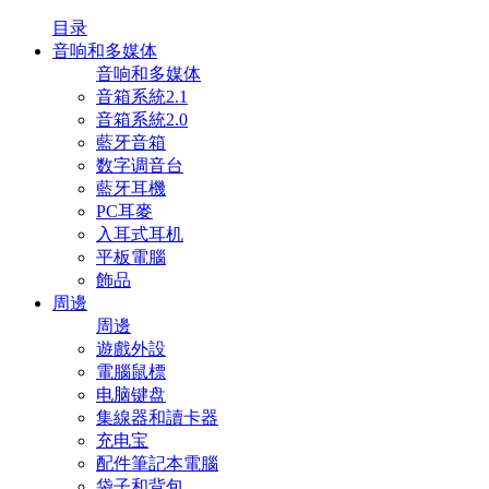
目录
音响和多媒体
音响和多媒体
音箱系統2.1
音箱系統2.0
藍牙音箱
数字调音台
藍牙耳機
PC耳麥
入耳式耳机
平板電腦
飾品
周邊
周邊
遊戲外設
電腦鼠標
电脑键盘
集線器和讀卡器
充电宝
配件筆記本電腦
袋子和背包