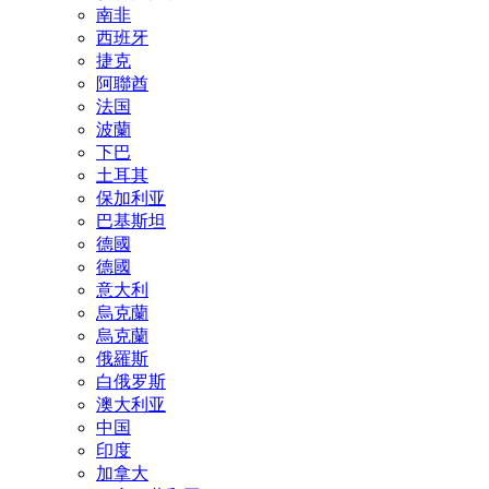
南非
西班牙
捷克
阿聯酋
法国
波蘭
下巴
土耳其
保加利亚
巴基斯坦
德國
德國
意大利
烏克蘭
烏克蘭
俄羅斯
白俄罗斯
澳大利亚
中国
印度
加拿大