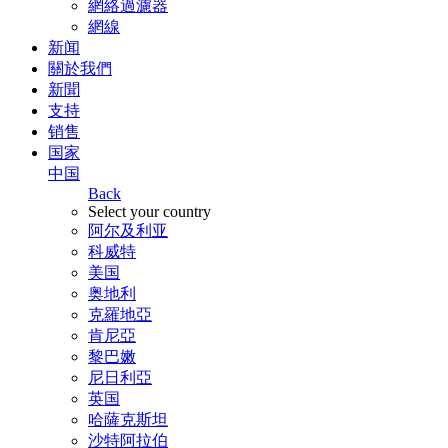
網絡過濾器
網線
新闻
關於我們
新聞
支持
销售
国家
中国
Back
Select your country
阿尔及利亚
科威特
美国
奥地利
克羅地亞
肯尼亞
黎巴嫩
尼日利亞
英国
哈薩克斯坦
沙特阿拉伯