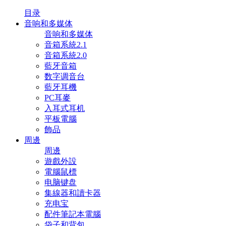
目录
音响和多媒体
音响和多媒体
音箱系統2.1
音箱系統2.0
藍牙音箱
数字调音台
藍牙耳機
PC耳麥
入耳式耳机
平板電腦
飾品
周邊
周邊
遊戲外設
電腦鼠標
电脑键盘
集線器和讀卡器
充电宝
配件筆記本電腦
袋子和背包