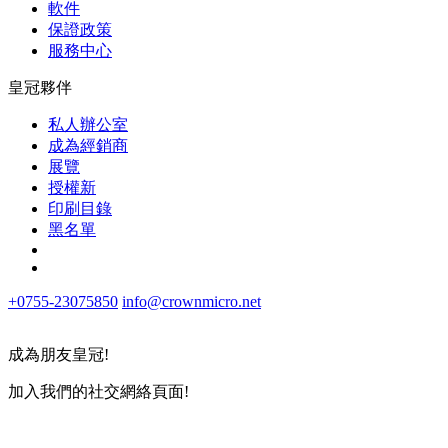
軟件
保證政策
服務中心
皇冠夥伴
私人辦公室
成為經銷商
展覽
授權新
印刷目錄
黑名單
+0755-23075850
info@crownmicro.net
成為朋友皇冠!
加入我們的社交網絡頁面!