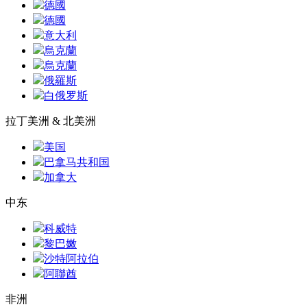
德國
德國
意大利
烏克蘭
烏克蘭
俄羅斯
白俄罗斯
拉丁美洲 & 北美洲
美国
巴拿马共和国
加拿大
中东
科威特
黎巴嫩
沙特阿拉伯
阿聯酋
非洲