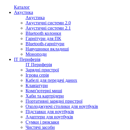
Каталог
Акустика
Акустика
Акустичні системи 2.0
Акустичні системи 2.1
Bluetooth колонки
Гарнітури для ПК
Bluetooth-гарнітури
Навушники вкладиші
Моноподи
IT Периферія
IT Периферія
Зарядні пристрої
Ігрова серія
Кабелі для передачі даних
Клавіатури
Комп'ютерні миші
Хаби та картрідери
Портативні зарядні пристрої
Охолоджуючі столики для ноутбуків
Підставки для ноутбуків
Адаптери для ноутбуків
Сумки і рюкзаки
Чистячі засоби