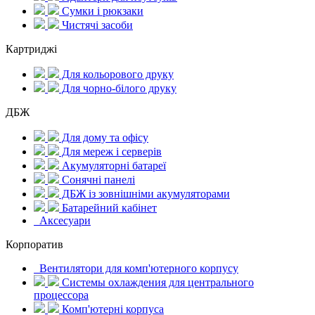
Сумки і рюкзаки
Чистячі засоби
Картриджі
Для кольорового друку
Для чорно-білого друку
ДБЖ
Для дому та офісу
Для мереж і серверів
Акумуляторні батареї
Сонячні панелі
ДБЖ із зовнішніми акумуляторами
Батарейний кабінет
Аксесуари
Корпоратив
Вентилятори для комп'ютерного корпусу
Системы охлаждения для центрального
процессора
Комп'ютерні корпуса