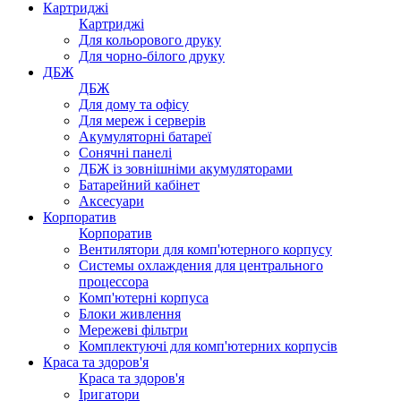
Картриджі
Картриджі
Для кольорового друку
Для чорно-білого друку
ДБЖ
ДБЖ
Для дому та офісу
Для мереж і серверів
Акумуляторні батареї
Сонячні панелі
ДБЖ із зовнішніми акумуляторами
Батарейний кабінет
Аксесуари
Корпоратив
Корпоратив
Вентилятори для комп'ютерного корпусу
Системы охлаждения для центрального
процессора
Комп'ютерні корпуса
Блоки живлення
Мережеві фільтри
Комплектуючі для комп'ютерних корпусів
Краса та здоров'я
Краса та здоров'я
Іригатори