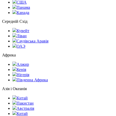
США
Панама
Канада
Середній Схід
Кувейт
Ліван
Саудівська Аравія
ОАЭ
Африка
Алжир
Кенія
Нігерія
Південна Африка
Азія і Океанія
Китай
Пакистан
Австралія
Китай