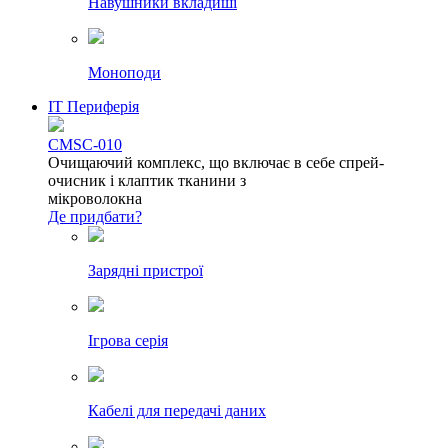
Навушники вкладиші
Моноподи
IT Периферія
CMSC-010
Очищаючий комплекс, що включає в себе спрей-
очисник і клаптик тканини з
мікроволокна
Де придбати?
Зарядні пристрої
Ігрова серія
Кабелі для передачі даних