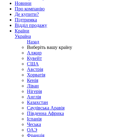
Новини
Про компанію
Де купити?
Підтримка
Відділ продажу
Країни
Україна
Назад
Виберіть вашу країну
Алжир
Кувейт
США
Австрія
Хорватія
Кенія
Ліван
Нігерія
Англія
Казахстан
Саудівська Аравія
Південна Африка
Іспанія
Чеська
ОАЭ
Франція