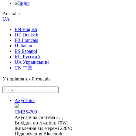
Індія
Australia
UA
EN English
DE Deutsch
FR Francais
IT Italian
ES Espanol
RU Русский
UA Український
CN 中国
У порівняння
0 товарів
Акустика
CMBS-700
Акустична система 3.1;
Вихідна потужність 70W;
Живлення від мережі 220V;
Підключення Bluetooth;