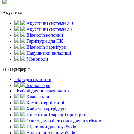
Акустика
Акустичні системи 2.0
Акустичні системи 2.1
Bluetooth колонки
Гарнітури для ПК
Bluetooth-гарнітури
Навушники вкладиші
Моноподи
IT Периферія
Зарядні пристрої
Ігрова серія
Кабелі для передачі даних
Клавіатури
Комп'ютерні миші
Хаби та картрідери
Портативні зарядні пристрої
Охолоджуючі столики для ноутбуків
Підставки для ноутбуків
Адаптери для ноутбуків