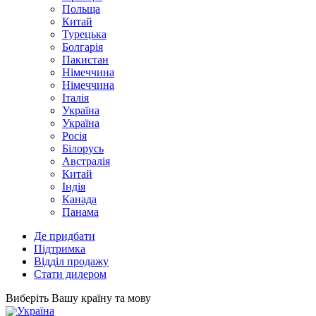
Польща
Китай
Турецька
Болгарія
Пакистан
Німеччина
Німеччина
Італія
Україна
Україна
Росія
Білорусь
Австралія
Китай
Індія
Канада
Панама
Де придбати
Підтримка
Відділ продажу
Стати дилером
Виберіть Вашу країну та мову
Україна