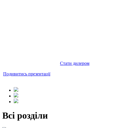
Каталог
Співпрацювати
продукції
Ми пропонуємо вигідний пакет
пропозицій товарів для дилерів
і гарантуємо підтримку на всіх
Подивитись презентації
етапах роботи.
продукції Crown Micro
Довіртесь професіоналам!
ви можете за посиланням
нижче.
Стати дилером
Подивитись презентації
Всі розділи