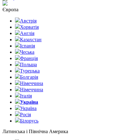
Європа
Австрія
Хорватія
Англія
Казахстан
Іспанія
Чеська
Франція
Польща
Турецька
Болгарія
Німеччина
Німеччина
Італія
Україна
Україна
Росія
Білорусь
Латинська і Північна Америка