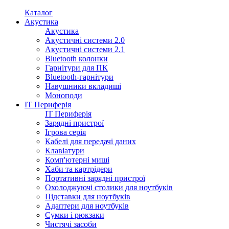
Каталог
Акустика
Акустика
Акустичні системи 2.0
Акустичні системи 2.1
Bluetooth колонки
Гарнітури для ПК
Bluetooth-гарнітури
Навушники вкладиші
Моноподи
IT Периферія
IT Периферія
Зарядні пристрої
Ігрова серія
Кабелі для передачі даних
Клавіатури
Комп'ютерні миші
Хаби та картрідери
Портативні зарядні пристрої
Охолоджуючі столики для ноутбуків
Підставки для ноутбуків
Адаптери для ноутбуків
Сумки і рюкзаки
Чистячі засоби