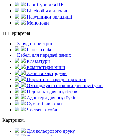
Гарнітури для ПК
Bluetooth-гарнітури
Навушники вкладиші
Моноподи
IT Периферія
Зарядні пристрої
Ігрова серія
Кабелі для передачі даних
Клавіатури
Комп'ютерні миші
Хаби та картрідери
Портативні зарядні пристрої
Охолоджуючі столики для ноутбуків
Підставки для ноутбуків
Адаптери для ноутбуків
Сумки і рюкзаки
Чистячі засоби
Картриджі
Для кольорового друку