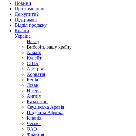
Новини
Про компанію
Де купити?
Підтримка
Відділ продажу
Країни
Україна
Назад
Виберіть вашу країну
Алжир
Кувейт
США
Австрія
Хорватія
Кенія
Ліван
Нігерія
Англія
Казахстан
Саудівська Аравія
Південна Африка
Іспанія
Чеська
ОАЭ
Франція