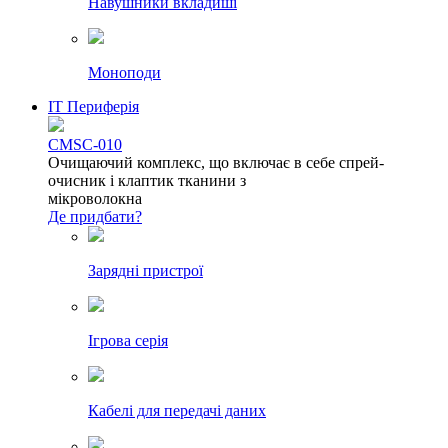
Навушники вкладиші
Моноподи
IT Периферія
CMSC-010
Очищаючий комплекс, що включає в себе спрей-
очисник і клаптик тканини з
мікроволокна
Де придбати?
Зарядні пристрої
Ігрова серія
Кабелі для передачі даних