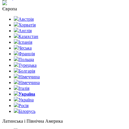
Європа
Австрія
Хорватія
Англія
Казахстан
Іспанія
Чеська
Франція
Польща
Турецька
Болгарія
Німеччина
Німеччина
Італія
Україна
Україна
Росія
Білорусь
Латинська і Північна Америка