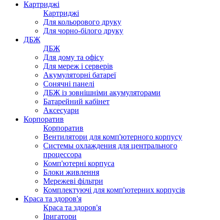
Картриджі
Картриджі
Для кольорового друку
Для чорно-білого друку
ДБЖ
ДБЖ
Для дому та офісу
Для мереж і серверів
Акумуляторні батареї
Сонячні панелі
ДБЖ із зовнішніми акумуляторами
Батарейний кабінет
Аксесуари
Корпоратив
Корпоратив
Вентилятори для комп'ютерного корпусу
Системы охлаждения для центрального
процессора
Комп'ютерні корпуса
Блоки живлення
Мережеві фільтри
Комплектуючі для комп'ютерних корпусів
Краса та здоров'я
Краса та здоров'я
Іригатори