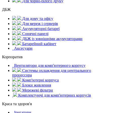
Для чорно-білого друку
ДБЖ
Для дому та офісу
Для мереж і серверів
Акумуляторні батареї
Сонячні панелі
ДБЖ із зовнішніми акумуляторами
Батарейний кабінет
Аксесуари
Корпоратив
Вентилятори для комп'ютерного корпусу
Системы охлаждения для центрального
процессора
Комп'ютерні корпуса
Блоки живлення
Мережеві фільтри
Комплектуючі для комп'ютерних корпусів
Краса та здоров'я
Іригатори