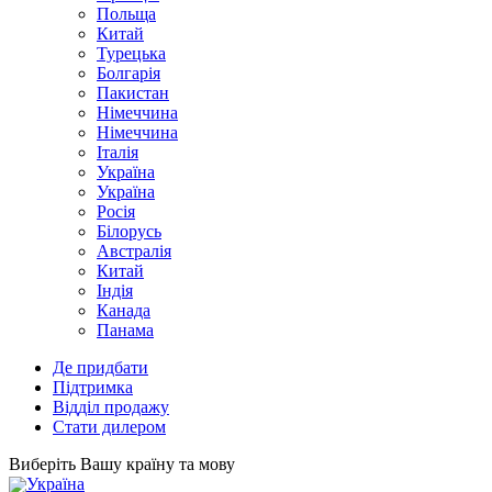
Польща
Китай
Турецька
Болгарія
Пакистан
Німеччина
Німеччина
Італія
Україна
Україна
Росія
Білорусь
Австралія
Китай
Індія
Канада
Панама
Де придбати
Підтримка
Відділ продажу
Стати дилером
Виберіть Вашу країну та мову
Україна