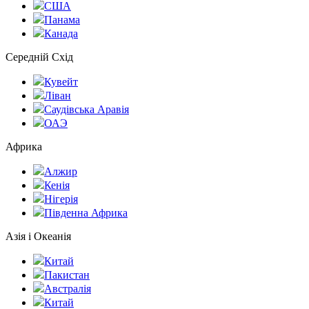
США
Панама
Канада
Середній Схід
Кувейт
Ліван
Саудівська Аравія
ОАЭ
Африка
Алжир
Кенія
Нігерія
Південна Африка
Азія і Океанія
Китай
Пакистан
Австралія
Китай