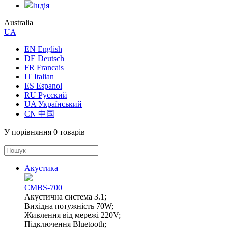
Індія
Australia
UA
EN English
DE Deutsch
FR Francais
IT Italian
ES Espanol
RU Русский
UA Український
CN 中国
У порівняння
0 товарів
Акустика
CMBS-700
Акустична система 3.1;
Вихідна потужність 70W;
Живлення від мережі 220V;
Підключення Bluetooth;