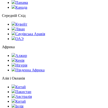
Панама
Канада
Середній Схід
Кувейт
Ліван
Саудівська Аравія
ОАЭ
Африка
Алжир
Кенія
Нігерія
Південна Африка
Азія і Океанія
Китай
Пакистан
Австралія
Китай
Індія