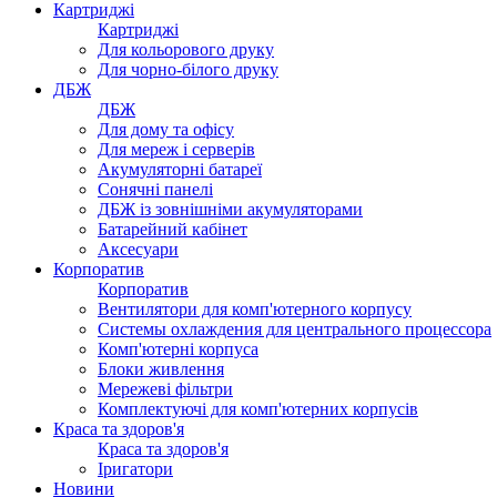
Картриджі
Картриджі
Для кольорового друку
Для чорно-білого друку
ДБЖ
ДБЖ
Для дому та офісу
Для мереж і серверів
Акумуляторні батареї
Сонячні панелі
ДБЖ із зовнішніми акумуляторами
Батарейний кабінет
Аксесуари
Корпоратив
Корпоратив
Вентилятори для комп'ютерного корпусу
Системы охлаждения для центрального процессора
Комп'ютерні корпуса
Блоки живлення
Мережеві фільтри
Комплектуючі для комп'ютерних корпусів
Краса та здоров'я
Краса та здоров'я
Іригатори
Новини