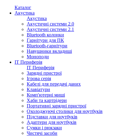
Каталог
Акустика
Акустика
Акустичні системи 2.0
Акустичні системи 2.1
Bluetooth колонки
Гарнітури для ПК
Bluetooth-гарнітури
Навушники вкладиші
Моноподи
IT Периферія
IT Периферія
Зарядні пристрої
Ігрова серія
Кабелі для передачі даних
Клавіатури
Комп'ютерні миші
Хаби та картрідери
Портативні зарядні пристрої
Охолоджуючі столики для ноутбуків
Підставки для ноутбуків
Адаптери для ноутбуків
Сумки і рюкзаки
Чистячі засоби