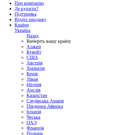
Про компанію
Де купити?
Підтримка
Відділ продажу
Країни
Україна
Назад
Виберіть вашу країну
Алжир
Кувейт
США
Австрія
Хорватія
Кенія
Ліван
Нігерія
Англія
Казахстан
Саудівська Аравія
Південна Африка
Іспанія
Чеська
ОАЭ
Франція
Польща