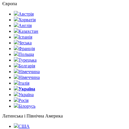
Європа
Австрія
Хорватія
Англія
Казахстан
Іспанія
Чеська
Франція
Польща
Турецька
Болгарія
Німеччина
Німеччина
Італія
Україна
Україна
Росія
Білорусь
Латинська і Північна Америка
США