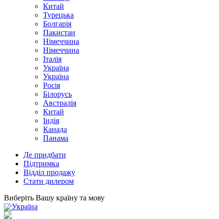
Китай
Турецька
Болгарія
Пакистан
Німеччина
Німеччина
Італія
Україна
Україна
Росія
Білорусь
Австралія
Китай
Індія
Канада
Панама
Де придбати
Підтримка
Відділ продажу
Стати дилером
Виберіть Вашу країну та мову
Україна