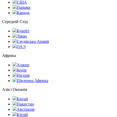
США
Панама
Канада
Середній Схід
Кувейт
Ліван
Саудівська Аравія
ОАЭ
Африка
Алжир
Кенія
Нігерія
Південна Африка
Азія і Океанія
Китай
Пакистан
Австралія
Китай