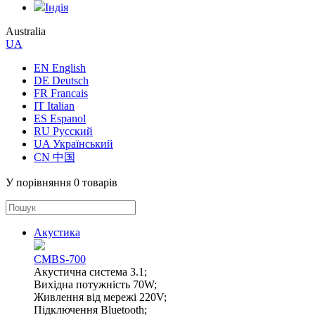
Індія
Australia
UA
EN English
DE Deutsch
FR Francais
IT Italian
ES Espanol
RU Русский
UA Український
CN 中国
У порівняння
0 товарів
Акустика
CMBS-700
Акустична система 3.1;
Вихідна потужність 70W;
Живлення від мережі 220V;
Підключення Bluetooth;