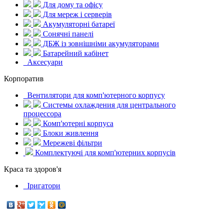
Для дому та офісу
Для мереж і серверів
Акумуляторні батареї
Сонячні панелі
ДБЖ із зовнішніми акумуляторами
Батарейний кабінет
Аксесуари
Корпоратив
Вентилятори для комп'ютерного корпусу
Системы охлаждения для центрального
процессора
Комп'ютерні корпуса
Блоки живлення
Мережеві фільтри
Комплектуючі для комп'ютерних корпусів
Краса та здоров'я
Іригатори