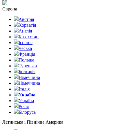
Європа
Австрія
Хорватія
Англія
Казахстан
Іспанія
Чеська
Франція
Польща
Турецька
Болгарія
Німеччина
Німеччина
Італія
Україна
Україна
Росія
Білорусь
Латинська і Північна Америка