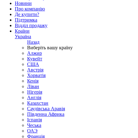
Новини
Про компанію
Де купити?
Підтримка
Відділ продажу
Країни
Україна
Назад
Виберіть вашу країну
Алжир
Кувейт
США
Австрія
Хорватія
Кенія
Ліван
Нігерія
Англія
Казахстан
Саудівська Аравія
Південна Африка
Іспанія
Чеська
ОАЭ
Франція