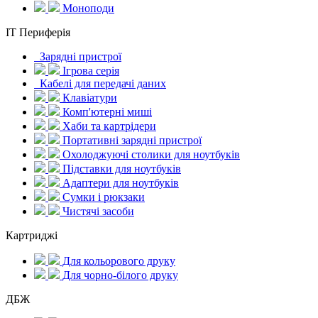
Моноподи
IT Периферія
Зарядні пристрої
Ігрова серія
Кабелі для передачі даних
Клавіатури
Комп'ютерні миші
Хаби та картрідери
Портативні зарядні пристрої
Охолоджуючі столики для ноутбуків
Підставки для ноутбуків
Адаптери для ноутбуків
Сумки і рюкзаки
Чистячі засоби
Картриджі
Для кольорового друку
Для чорно-білого друку
ДБЖ