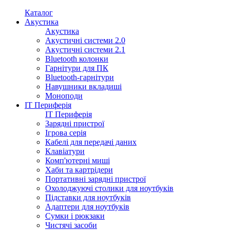
Каталог
Акустика
Акустика
Акустичні системи 2.0
Акустичні системи 2.1
Bluetooth колонки
Гарнітури для ПК
Bluetooth-гарнітури
Навушники вкладиші
Моноподи
IT Периферія
IT Периферія
Зарядні пристрої
Ігрова серія
Кабелі для передачі даних
Клавіатури
Комп'ютерні миші
Хаби та картрідери
Портативні зарядні пристрої
Охолоджуючі столики для ноутбуків
Підставки для ноутбуків
Адаптери для ноутбуків
Сумки і рюкзаки
Чистячі засоби