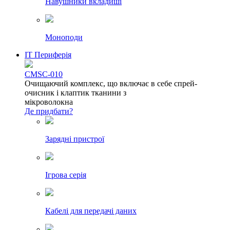
Навушники вкладиші
Моноподи
IT Периферія
CMSC-010
Очищаючий комплекс, що включає в себе спрей-
очисник і клаптик тканини з
мікроволокна
Де придбати?
Зарядні пристрої
Ігрова серія
Кабелі для передачі даних