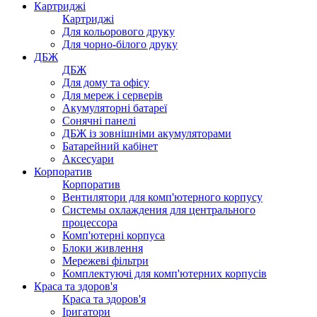
Картриджі
Картриджі
Для кольорового друку
Для чорно-білого друку
ДБЖ
ДБЖ
Для дому та офісу
Для мереж і серверів
Акумуляторні батареї
Сонячні панелі
ДБЖ із зовнішніми акумуляторами
Батарейний кабінет
Аксесуари
Корпоратив
Корпоратив
Вентилятори для комп'ютерного корпусу
Системы охлаждения для центрального
процессора
Комп'ютерні корпуса
Блоки живлення
Мережеві фільтри
Комплектуючі для комп'ютерних корпусів
Краса та здоров'я
Краса та здоров'я
Іригатори