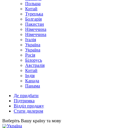
Польща
Китай
Турецька
Болгарія
Пакистан
Німеччина
Німеччина
Італія
Україна
Україна
Росія
Білорусь
Австралія
Китай
Індія
Канада
Панама
Де придбати
Підтримка
Відділ продажу
Стати дилером
Виберіть Вашу країну та мову
Україна