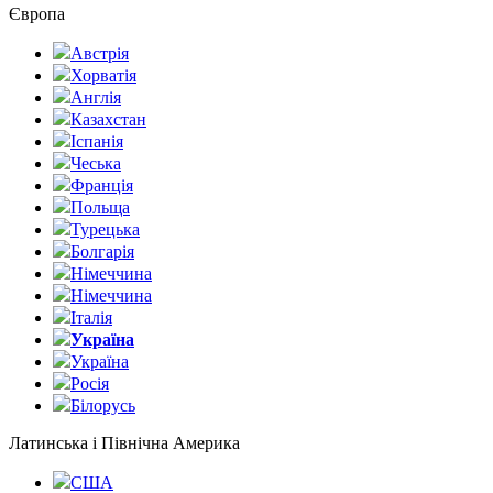
Європа
Австрія
Хорватія
Англія
Казахстан
Іспанія
Чеська
Франція
Польща
Турецька
Болгарія
Німеччина
Німеччина
Італія
Україна
Україна
Росія
Білорусь
Латинська і Північна Америка
США