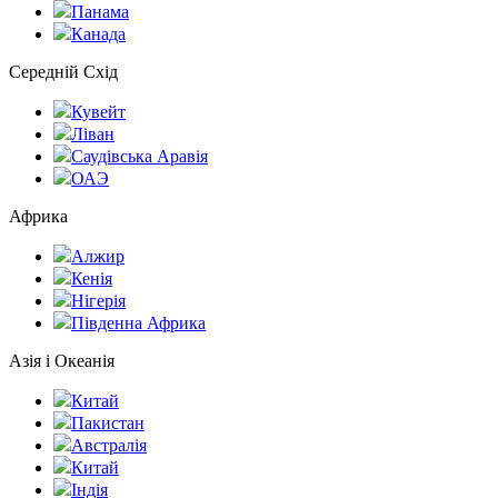
Панама
Канада
Середній Схід
Кувейт
Ліван
Саудівська Аравія
ОАЭ
Африка
Алжир
Кенія
Нігерія
Південна Африка
Азія і Океанія
Китай
Пакистан
Австралія
Китай
Індія