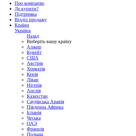
Про компанію
Де купити?
Підтримка
Відділ продажу
Країни
Україна
Назад
Виберіть вашу країну
Алжир
Кувейт
США
Австрія
Хорватія
Кенія
Ліван
Нігерія
Англія
Казахстан
Саудівська Аравія
Південна Африка
Іспанія
Чеська
ОАЭ
Франція
Польща