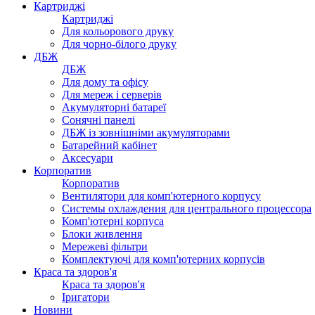
Картриджі
Картриджі
Для кольорового друку
Для чорно-білого друку
ДБЖ
ДБЖ
Для дому та офісу
Для мереж і серверів
Акумуляторні батареї
Сонячні панелі
ДБЖ із зовнішніми акумуляторами
Батарейний кабінет
Аксесуари
Корпоратив
Корпоратив
Вентилятори для комп'ютерного корпусу
Системы охлаждения для центрального процессора
Комп'ютерні корпуса
Блоки живлення
Мережеві фільтри
Комплектуючі для комп'ютерних корпусів
Краса та здоров'я
Краса та здоров'я
Іригатори
Новини