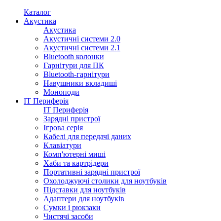
Каталог
Акустика
Акустика
Акустичні системи 2.0
Акустичні системи 2.1
Bluetooth колонки
Гарнітури для ПК
Bluetooth-гарнітури
Навушники вкладиші
Моноподи
IT Периферія
IT Периферія
Зарядні пристрої
Ігрова серія
Кабелі для передачі даних
Клавіатури
Комп'ютерні миші
Хаби та картрідери
Портативні зарядні пристрої
Охолоджуючі столики для ноутбуків
Підставки для ноутбуків
Адаптери для ноутбуків
Сумки і рюкзаки
Чистячі засоби