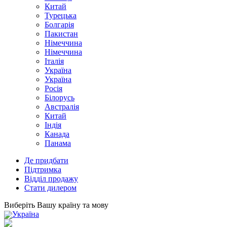
Китай
Турецька
Болгарія
Пакистан
Німеччина
Німеччина
Італія
Україна
Україна
Росія
Білорусь
Австралія
Китай
Індія
Канада
Панама
Де придбати
Підтримка
Відділ продажу
Стати дилером
Виберіть Вашу країну та мову
Україна