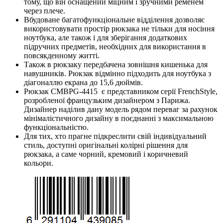
тому, що він оснащений міцним і зручними ременем
через плече.
Вбудоване багатофункціональне відділення дозволяє
використовувати простір рюкзака не тільки для носіння
ноутбука, але також і для зберігання додаткових
підручних предметів, необхідних для використання в
повсякденному житті.
Також в рюкзаку передбачена зовнішня кишенька для
навушників. Рюкзак відмінно підходить для ноутбука з
діагоналлю екрана до 15,6 дюймів.
Рюкзак CMBPG-4415 є представником серії FrenchStyle,
розробленої французьким дизайнером з Парижа.
Дизайнер наділив дану модель рядом переваг за рахунок
мінімалістичного дизайну в поєднанні з максимальною
функціональністю.
Для тих, хто прагне підкреслити свій індивідуальний
стиль, доступні оригінальні колірні рішення для
рюкзака, а саме чорний, кремовий і коричневий
кольори.