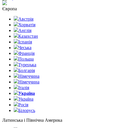
Європа
Австрія
Хорватія
Англія
Казахстан
Іспанія
Чеська
Франція
Польща
Турецька
Болгарія
Німеччина
Німеччина
Італія
Україна
Україна
Росія
Білорусь
Латинська і Північна Америка