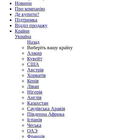
Новини
Про компанію
Де купити?
Підтримка
Відділ продажу
Країни
Україна
Назад
Виберіть вашу країну
Алжир
Кувейт
США
Австрія
Хорватія
Кенія
Ліван
Нігерія
Англія
Казахстан
Саудівська Аравія
Південна Африка
Іспанія
Чеська
ОАЭ
Франція