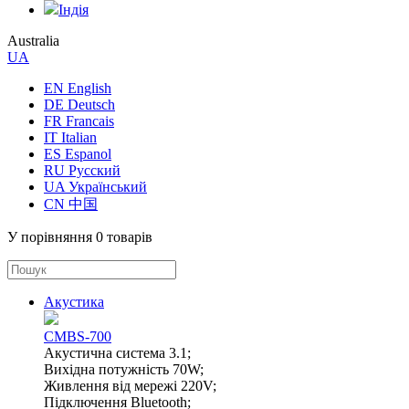
Індія
Australia
UA
EN English
DE Deutsch
FR Francais
IT Italian
ES Espanol
RU Русский
UA Український
CN 中国
У порівняння
0 товарів
Акустика
CMBS-700
Акустична система 3.1;
Вихідна потужність 70W;
Живлення від мережі 220V;
Підключення Bluetooth;