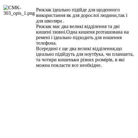
Рюкзак ідеально підійде для щоденного
використання як для дорослої людини,так і
для школяра .
Рюкзак має два великі відділення та дві
кишені ззовні.Одна кишеня розташована на
ремені і ідеально підходить для ношення
телефона.
Всередині є ще два великі відділення,що
ідеально підійдуть для ноутбука, чи планшета,
та чотири кишеньки різних розмірів, в які
можна покласти все необхідне.
Каталог
Співпрацювати
продукції
Ми пропонуємо вигідний пакет
пропозицій товарів для дилерів
і гарантуємо підтримку на всіх
Подивитись презентації
етапах роботи.
продукції Crown Micro