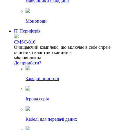
Навушники вкладиші
Моноподи
IT Периферія
CMSC-010
Очищаючий комплекс, що включає в себе спрей-
очисник і клаптик тканини з
мікроволокна
Де придбати?
Зарядні пристрої
Ігрова серія
Кабелі для передачі даних