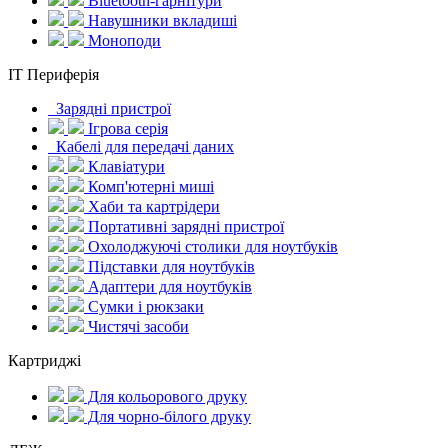
Bluetooth-гарнітури
Навушники вкладиші
Моноподи
IT Периферія
Зарядні пристрої
Ігрова серія
Кабелі для передачі даних
Клавіатури
Комп'ютерні миші
Хаби та картрідери
Портативні зарядні пристрої
Охолоджуючі столики для ноутбуків
Підставки для ноутбуків
Адаптери для ноутбуків
Сумки і рюкзаки
Чистячі засоби
Картриджі
Для кольорового друку
Для чорно-білого друку