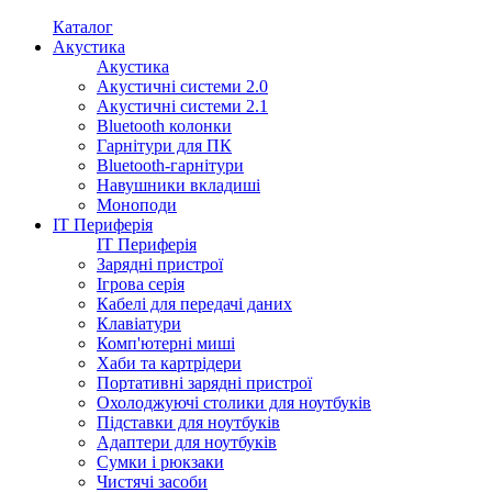
Каталог
Акустика
Акустика
Акустичні системи 2.0
Акустичні системи 2.1
Bluetooth колонки
Гарнітури для ПК
Bluetooth-гарнітури
Навушники вкладиші
Моноподи
IT Периферія
IT Периферія
Зарядні пристрої
Ігрова серія
Кабелі для передачі даних
Клавіатури
Комп'ютерні миші
Хаби та картрідери
Портативні зарядні пристрої
Охолоджуючі столики для ноутбуків
Підставки для ноутбуків
Адаптери для ноутбуків
Сумки і рюкзаки
Чистячі засоби