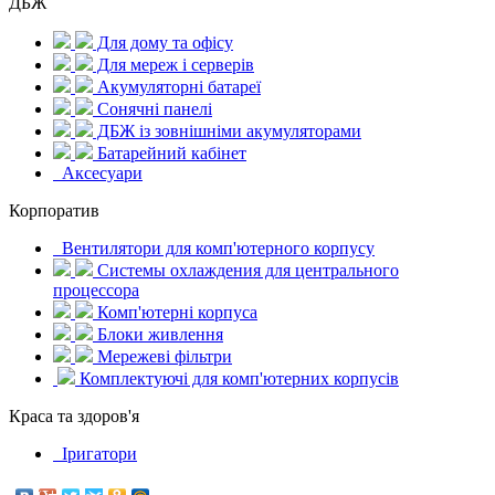
ДБЖ
Для дому та офісу
Для мереж і серверів
Акумуляторні батареї
Сонячні панелі
ДБЖ із зовнішніми акумуляторами
Батарейний кабінет
Аксесуари
Корпоратив
Вентилятори для комп'ютерного корпусу
Системы охлаждения для центрального
процессора
Комп'ютерні корпуса
Блоки живлення
Мережеві фільтри
Комплектуючі для комп'ютерних корпусів
Краса та здоров'я
Іригатори