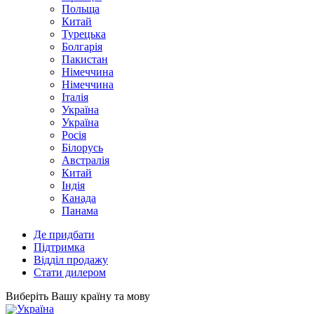
Польща
Китай
Турецька
Болгарія
Пакистан
Німеччина
Німеччина
Італія
Україна
Україна
Росія
Білорусь
Австралія
Китай
Індія
Канада
Панама
Де придбати
Підтримка
Відділ продажу
Стати дилером
Виберіть Вашу країну та мову
Україна