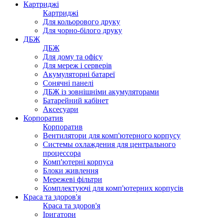
Картриджі
Картриджі
Для кольорового друку
Для чорно-білого друку
ДБЖ
ДБЖ
Для дому та офісу
Для мереж і серверів
Акумуляторні батареї
Сонячні панелі
ДБЖ із зовнішніми акумуляторами
Батарейний кабінет
Аксесуари
Корпоратив
Корпоратив
Вентилятори для комп'ютерного корпусу
Системы охлаждения для центрального
процессора
Комп'ютерні корпуса
Блоки живлення
Мережеві фільтри
Комплектуючі для комп'ютерних корпусів
Краса та здоров'я
Краса та здоров'я
Іригатори