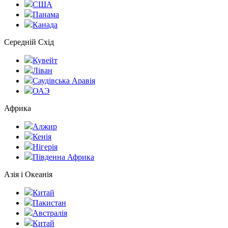
США
Панама
Канада
Середній Схід
Кувейт
Ліван
Саудівська Аравія
ОАЭ
Африка
Алжир
Кенія
Нігерія
Південна Африка
Азія і Океанія
Китай
Пакистан
Австралія
Китай