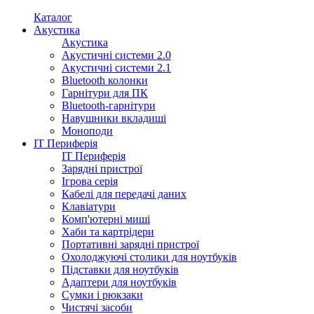
Каталог
Акустика
Акустика
Акустичні системи 2.0
Акустичні системи 2.1
Bluetooth колонки
Гарнітури для ПК
Bluetooth-гарнітури
Навушники вкладиші
Моноподи
IT Периферія
IT Периферія
Зарядні пристрої
Ігрова серія
Кабелі для передачі даних
Клавіатури
Комп'ютерні миші
Хаби та картрідери
Портативні зарядні пристрої
Охолоджуючі столики для ноутбуків
Підставки для ноутбуків
Адаптери для ноутбуків
Сумки і рюкзаки
Чистячі засоби