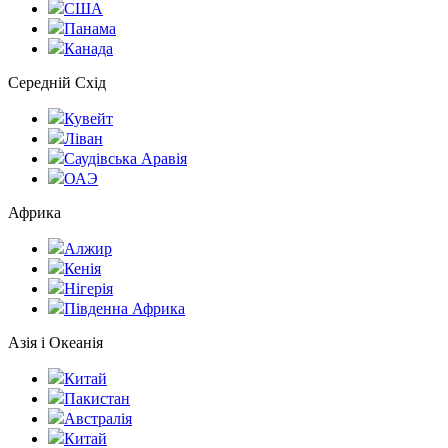
США
Панама
Канада
Середній Схід
Кувейт
Ліван
Саудівська Аравія
ОАЭ
Африка
Алжир
Кенія
Нігерія
Південна Африка
Азія і Океанія
Китай
Пакистан
Австралія
Китай