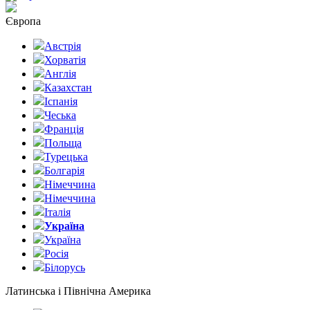
Європа
Австрія
Хорватія
Англія
Казахстан
Іспанія
Чеська
Франція
Польща
Турецька
Болгарія
Німеччина
Німеччина
Італія
Україна
Україна
Росія
Білорусь
Латинська і Північна Америка