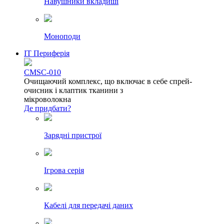
Навушники вкладиші
Моноподи
IT Периферія
CMSC-010
Очищаючий комплекс, що включає в себе спрей-
очисник і клаптик тканини з
мікроволокна
Де придбати?
Зарядні пристрої
Ігрова серія
Кабелі для передачі даних