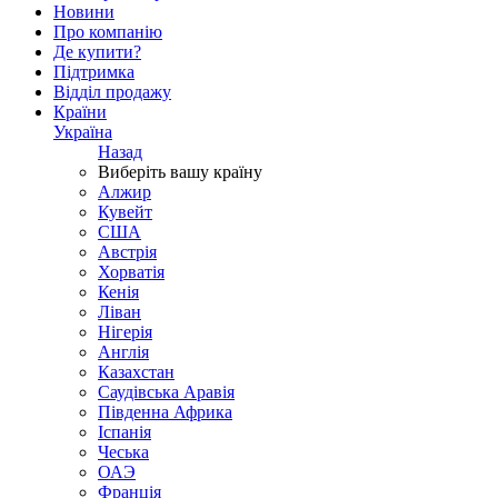
Новини
Про компанію
Де купити?
Підтримка
Відділ продажу
Країни
Україна
Назад
Виберіть вашу країну
Алжир
Кувейт
США
Австрія
Хорватія
Кенія
Ліван
Нігерія
Англія
Казахстан
Саудівська Аравія
Південна Африка
Іспанія
Чеська
ОАЭ
Франція