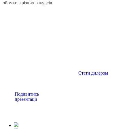
зйомки з різних ракурсів.
Каталог
Співпрацюв
продукції
Ми пропонуємо вигідний
пропозицій товарів для д
і гарантуємо підтримку н
етапах роботи.
Подивитись
презентації
Довіртесь професіоналам
продукції Crown
Micro
Стати дилером
ви можете за
посиланням нижче.
Подивитись
презентації