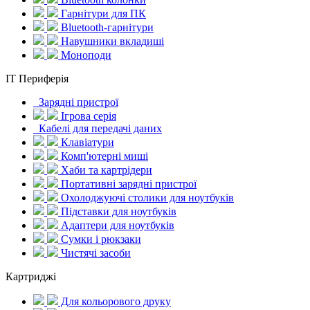
Гарнітури для ПК
Bluetooth-гарнітури
Навушники вкладиші
Моноподи
IT Периферія
Зарядні пристрої
Ігрова серія
Кабелі для передачі даних
Клавіатури
Комп'ютерні миші
Хаби та картрідери
Портативні зарядні пристрої
Охолоджуючі столики для ноутбуків
Підставки для ноутбуків
Адаптери для ноутбуків
Сумки і рюкзаки
Чистячі засоби
Картриджі
Для кольорового друку