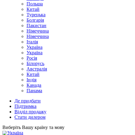
Польща
Китай
Турецька
Болгарія
Пакистан
Німеччина
Німеччина
Італія
Україна
Україна
Росія
Білорусь
Австралія
Китай
Індія
Канада
Панама
Де придбати
Підтримка
Відділ продажу
Стати дилером
Виберіть Вашу країну та мову
Україна