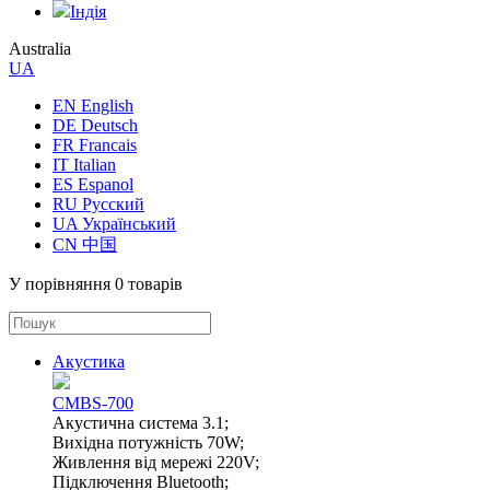
Індія
Australia
UA
EN English
DE Deutsch
FR Francais
IT Italian
ES Espanol
RU Русский
UA Український
CN 中国
У порівняння
0 товарів
Акустика
CMBS-700
Акустична система 3.1;
Вихідна потужність 70W;
Живлення від мережі 220V;
Підключення Bluetooth;