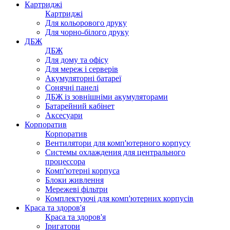
Картриджі
Картриджі
Для кольорового друку
Для чорно-білого друку
ДБЖ
ДБЖ
Для дому та офісу
Для мереж і серверів
Акумуляторні батареї
Сонячні панелі
ДБЖ із зовнішніми акумуляторами
Батарейний кабінет
Аксесуари
Корпоратив
Корпоратив
Вентилятори для комп'ютерного корпусу
Системы охлаждения для центрального
процессора
Комп'ютерні корпуса
Блоки живлення
Мережеві фільтри
Комплектуючі для комп'ютерних корпусів
Краса та здоров'я
Краса та здоров'я
Іригатори