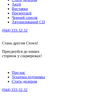
Акції
Виставки
Презентації
Чорний список
Авторизований СЦ
(044) 333-32-32
crown_info@crown.ua
Стань другом Crown!
Приєднуйся до наших
сторінок у соцмережах!
Про нас
Технічна підтримка
Стати дилером
(044) 333-32-32
crown_info@crown.ua