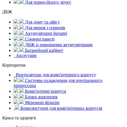
Для чорно-білого друку
ДБЖ
Для дому та офісу
Для мереж і серверів
Акумуляторні батареї
Сонячні панелі
ДБЖ із зовнішніми акумуляторами
Батарейний кабінет
Аксесуари
Корпоратив
Вентилятори для комп'ютерного корпусу
Системы охлаждения для центрального
процессора
Комп'ютерні корпуса
Блоки живлення
Мережеві фільтри
Комплектуючі для комп'ютерних корпусів
Краса та здоров'я