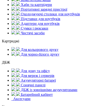
Хаби та картрідери
Портативні зарядні пристрої
Охолоджуючі столики для ноутбуків
Підставки для ноутбуків
Адаптери для ноутбуків
Сумки і рюкзаки
Чистячі засоби
Картриджі
Для кольорового друку
Для чорно-білого друку
ДБЖ
Для дому та офісу
Для мереж і серверів
Акумуляторні батареї
Сонячні панелі
ДБЖ із зовнішніми акумуляторами
Батарейний кабінет
Аксесуари