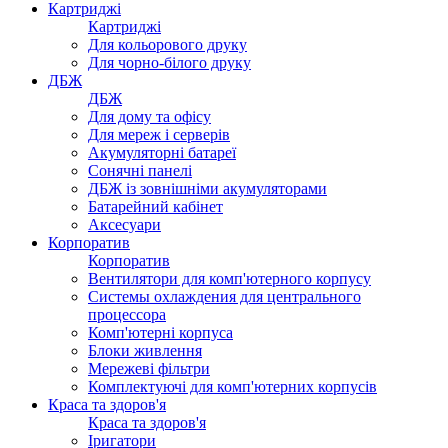
Картриджі
Картриджі
Для кольорового друку
Для чорно-білого друку
ДБЖ
ДБЖ
Для дому та офісу
Для мереж і серверів
Акумуляторні батареї
Сонячні панелі
ДБЖ із зовнішніми акумуляторами
Батарейний кабінет
Аксесуари
Корпоратив
Корпоратив
Вентилятори для комп'ютерного корпусу
Системы охлаждения для центрального
процессора
Комп'ютерні корпуса
Блоки живлення
Мережеві фільтри
Комплектуючі для комп'ютерних корпусів
Краса та здоров'я
Краса та здоров'я
Іригатори