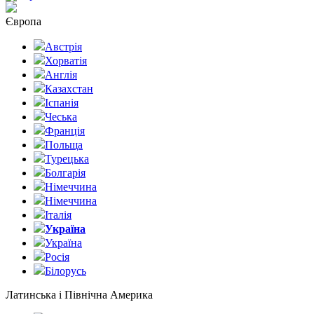
Європа
Австрія
Хорватія
Англія
Казахстан
Іспанія
Чеська
Франція
Польща
Турецька
Болгарія
Німеччина
Німеччина
Італія
Україна
Україна
Росія
Білорусь
Латинська і Північна Америка