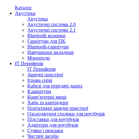
Каталог
Акустика
Акустика
Акустичні системи 2.0
Акустичні системи 2.1
Bluetooth колонки
Гарнітури для ПК
Bluetooth-гарнітури
Навушники вкладиші
Моноподи
IT Периферія
IT Периферія
Зарядні пристрої
Ігрова серія
Кабелі для передачі даних
Клавіатури
Комп'ютерні миші
Хаби та картрідери
Портативні зарядні пристрої
Охолоджуючі столики для ноутбуків
Підставки для ноутбуків
Адаптери для ноутбуків
Сумки і рюкзаки
Чистячі засоби