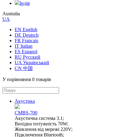
Індія
Australia
UA
EN English
DE Deutsch
FR Francais
IT Italian
ES Espanol
RU Русский
UA Український
CN 中国
У порівняння
0 товарів
Акустика
CMBS-700
Акустична система 3.1;
Вихідна потужність 70W;
Живлення від мережі 220V;
Підключення Bluetooth;