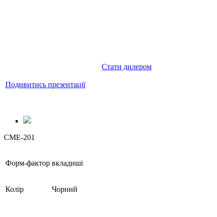
продукції
Ми пропонуємо вигідний пакет
пропозицій товарів для дилерів
і гарантуємо підтримку на всіх
Подивитись презентації
етапах роботи.
продукції Crown Micro
Довіртесь професіоналам!
ви можете за посиланням
нижче.
Стати дилером
Подивитись презентації
CME-201
Форм-фактор
вкладиші
Колір
Чорний