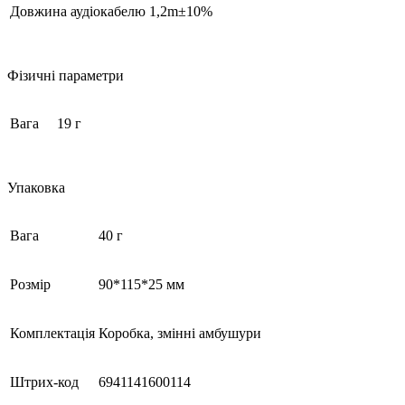
Довжина аудіокабелю
1,2m±10%
Фізичні параметри
Вага
19 г
Упаковка
Вага
40 г
Розмір
90*115*25 мм
Комплектація
Коробка, змінні амбушури
Штрих-код
6941141600114