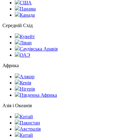
США
Панама
Канада
Середній Схід
Кувейт
Ліван
Саудівська Аравія
ОАЭ
Африка
Алжир
Кенія
Нігерія
Південна Африка
Азія і Океанія
Китай
Пакистан
Австралія
Китай