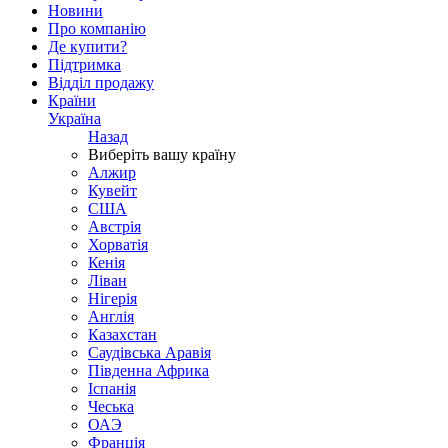
Новини
Про компанію
Де купити?
Підтримка
Відділ продажу
Країни
Україна
Назад
Виберіть вашу країну
Алжир
Кувейт
США
Австрія
Хорватія
Кенія
Ліван
Нігерія
Англія
Казахстан
Саудівська Аравія
Південна Африка
Іспанія
Чеська
ОАЭ
Франція