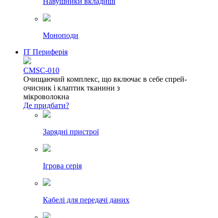
Навушники вкладиші
Моноподи
IT Периферія
CMSC-010
Очищаючий комплекс, що включає в себе спрей-
очисник і клаптик тканини з
мікроволокна
Де придбати?
Зарядні пристрої
Ігрова серія
Кабелі для передачі даних