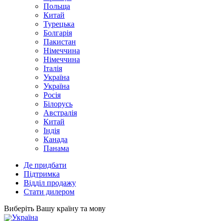
Польща
Китай
Турецька
Болгарія
Пакистан
Німеччина
Німеччина
Італія
Україна
Україна
Росія
Білорусь
Австралія
Китай
Індія
Канада
Панама
Де придбати
Підтримка
Відділ продажу
Стати дилером
Виберіть Вашу країну та мову
Україна