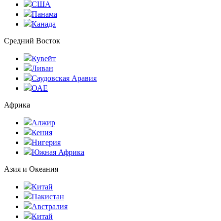
США
Панама
Канада
Средний Восток
Кувейт
Ливан
Саудовская Аравия
ОАЕ
Африка
Алжир
Кения
Нигерия
Южная Африка
Азия и Океания
Китай
Пакистан
Австралия
Китай