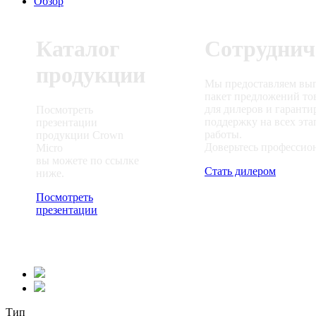
Обзор
Каталог
Сотруднич
продукции
Мы предоставляем вы
пакет предложений то
для дилеров и гаранти
Посмотреть
поддержку на всех эта
презентации
работы.
продукции Crown
Доверьтесь профессио
Micro
вы можете по ссылке
Стать дилером
ниже.
Посмотреть
презентации
Тип