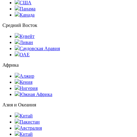
США
Панама
Канада
Средний Восток
Кувейт
Ливан
Саудовская Аравия
ОАЕ
Африка
Алжир
Кения
Нигерия
Южная Африка
Азия и Океания
Китай
Пакистан
Австралия
Китай