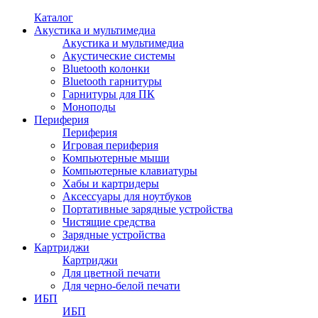
Каталог
Акустика и мультимедиа
Акустика и мультимедиа
Акустические системы
Bluetooth колонки
Bluetooth гарнитуры
Гарнитуры для ПК
Моноподы
Периферия
Периферия
Игровая периферия
Компьютерные мыши
Компьютерные клавиатуры
Хабы и картридеры
Аксессуары для ноутбуков
Портативные зарядные устройства
Чистящие средства
Зарядные устройства
Картриджи
Картриджи
Для цветной печати
Для черно-белой печати
ИБП
ИБП