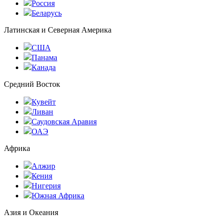
Россия
Беларусь
Латинская и Северная Америка
США
Панама
Канада
Средний Восток
Кувейт
Ливан
Саудовская Аравия
ОАЭ
Африка
Алжир
Кения
Нигерия
Южная Африка
Азия и Океания