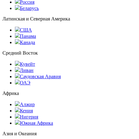
Россия
Беларусь
Латинская и Северная Америка
США
Панама
Канада
Средний Восток
Кувейт
Ливан
Саудовская Аравия
ОАЭ
Африка
Алжир
Кения
Нигерия
Южная Африка
Азия и Океания