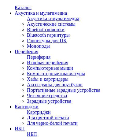
Каталог
Акустика и мультимедиа
Акустика и мультимедиа
Акустические системы
Bluetooth колонки
Bluetooth гарнитуры
Гарнитуры для ПК
Моноподы
Периферия
Периферия
Игровая периферия
Компьютерные мыши
Компьютерные клавиатуры
Хабы и картридеры
Аксессуары для ноутбуков
Портативные зарядные устройства
Чистящие средства
Зарядные устройства
Картриджи
Картриджи
Для цветной печати
Для черно-белой печати
ИБП
ИБП