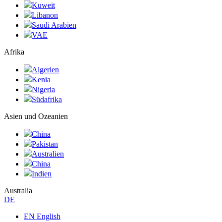
Kuweit
Libanon
Saudi Arabien
VAE
Afrika
Algerien
Kenia
Nigeria
Südafrika
Asien und Ozeanien
China
Pakistan
Australien
China
Indien
Australia
DE
EN English