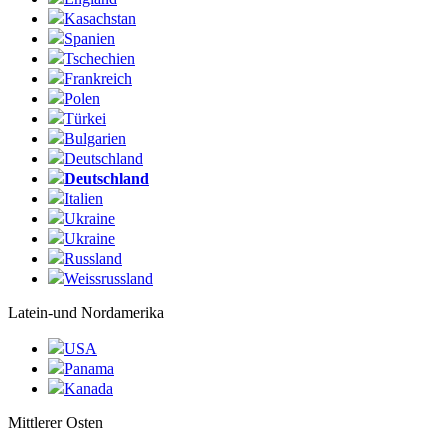
Kasachstan
Spanien
Tschechien
Frankreich
Polen
Türkei
Bulgarien
Deutschland
Deutschland
Italien
Ukraine
Ukraine
Russland
Weissrussland
Latein-und Nordamerika
USA
Panama
Kanada
Mittlerer Osten