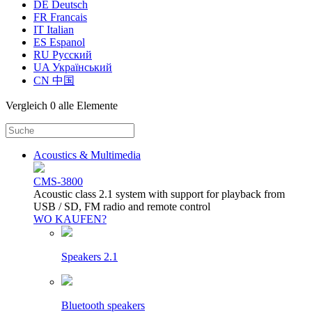
DE Deutsch
FR Francais
IT Italian
ES Espanol
RU Русский
UA Український
CN 中国
Vergleich
0 alle Elemente
Acoustics & Multimedia
CMS-3800
Acoustic class 2.1 system with support for playback from
USB / SD, FM radio and remote control
WO KAUFEN?
Speakers 2.1
Bluetooth speakers