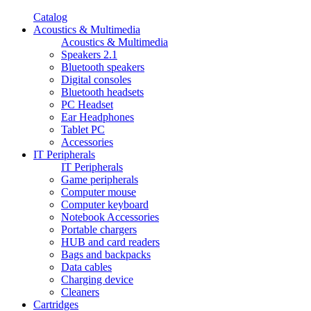
Catalog
Acoustics & Multimedia
Acoustics & Multimedia
Speakers 2.1
Bluetooth speakers
Digital consoles
Bluetooth headsets
PC Headset
Ear Headphones
Tablet PC
Accessories
IT Peripherals
IT Peripherals
Game peripherals
Computer mouse
Computer keyboard
Notebook Accessories
Portable chargers
HUB and card readers
Bags and backpacks
Data cables
Charging device
Cleaners
Cartridges