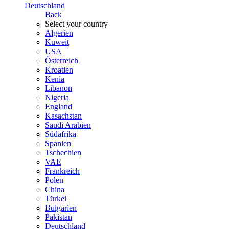
Deutschland
Back
Select your country
Algerien
Kuweit
USA
Österreich
Kroatien
Kenia
Libanon
Nigeria
England
Kasachstan
Saudi Arabien
Südafrika
Spanien
Tschechien
VAE
Frankreich
Polen
China
Türkei
Bulgarien
Pakistan
Deutschland