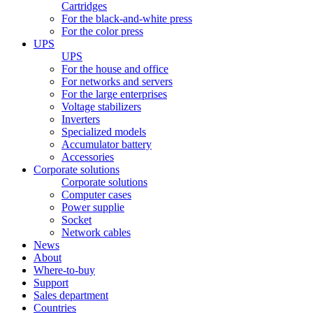
Cartridges
For the black-and-white press
For the color press
UPS
UPS
For the house and office
For networks and servers
For the large enterprises
Voltage stabilizers
Inverters
Specialized models
Accumulator battery
Accessories
Corporate solutions
Corporate solutions
Computer cases
Power supplie
Socket
Network cables
News
About
Where-to-buy
Support
Sales department
Countries