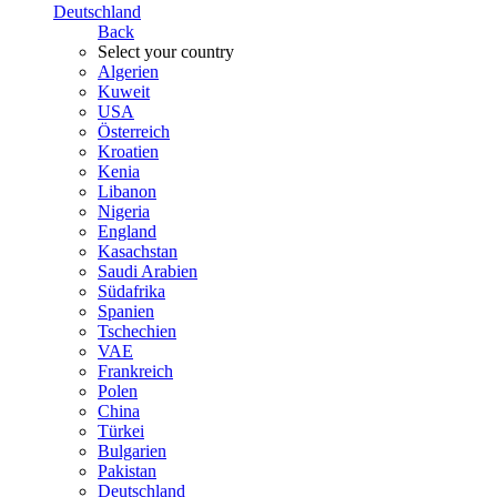
Deutschland
Back
Select your country
Algerien
Kuweit
USA
Österreich
Kroatien
Kenia
Libanon
Nigeria
England
Kasachstan
Saudi Arabien
Südafrika
Spanien
Tschechien
VAE
Frankreich
Polen
China
Türkei
Bulgarien
Pakistan
Deutschland