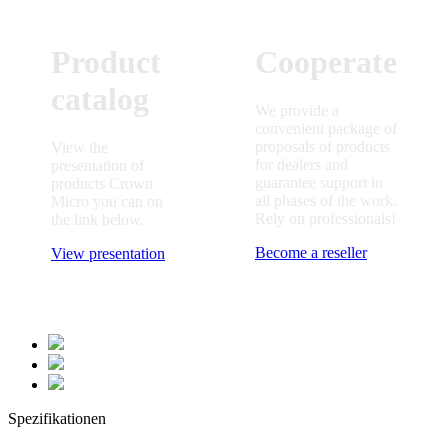
Product
Cooperate
catalog
We provide a
convenient package of
proposals of products
View the
for dealers and
presentation of
guarantee support in
products Crown
all phases of the work.
Micro you can on
Rely on professionals!
the link below.
Become a reseller
View presentation
Spezifikationen