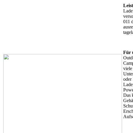
Leis
Lade
vers
011 
ausr
tagel
Für 
Outd
Camp
viele
Unte
oder
Lade
Powe
Das 
Gehä
Schut
Ersc
Aufs