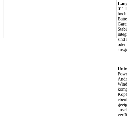
Lang
011 
hoch
Batte
Garan
Stabi
inte
sind
oder
ausg
Univ
Powe
Andr
Wind
komp
Kopf
ebenf
geeig
ansc
verf