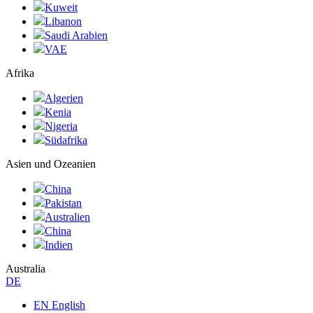
Kuweit
Libanon
Saudi Arabien
VAE
Afrika
Algerien
Kenia
Nigeria
Südafrika
Asien und Ozeanien
China
Pakistan
Australien
China
Indien
Australia
DE
EN English