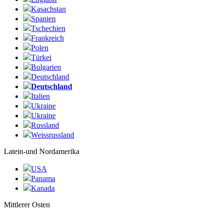
Kasachstan
Spanien
Tschechien
Frankreich
Polen
Türkei
Bulgarien
Deutschland
Deutschland
Italien
Ukraine
Ukraine
Russland
Weissrussland
Latein-und Nordamerika
USA
Panama
Kanada
Mittlerer Osten