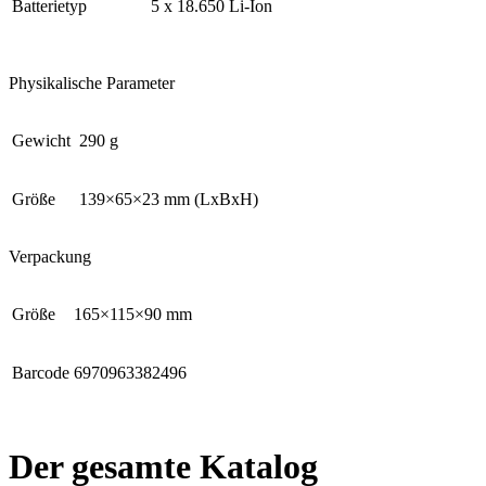
Batterietyp
5 x 18.650 Li-Ion
Physikalische Parameter
Gewicht
290 g
Größe
139×65×23 mm (LxBxH)
Verpackung
Größe
165×115×90 mm
Barcode
6970963382496
Der gesamte Katalog