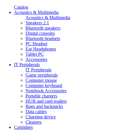
Catalog
Acoustics & Multimedia
Acoustics & Multimedia
Speakers 2.1
Bluetooth speakers
Digital consoles
Bluetooth headsets
PC Headset
Ear Headphones
Tablet PC
Accessories
IT Peripherals
IT Peripherals
Game peripherals
Computer mouse
Computer keyboard
Notebook Accessories
Portable chargers
HUB and card readers
Bags and backpacks
Data cables
Charging device
Cleaners
Cartridges