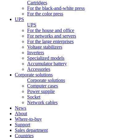
Cartridges
For the black-and-white press
For the color press
UPS
UPS
For the house and office
For networks and servers
For the large enterprises
Voltage stabilizers
Inverters
Specialized models
Accumulator battery
Accessories
Corporate solutions
Corporate solutions
Computer cases
Power supplie
Socket
Network cables
News
About
Where-to-buy
Support
Sales department
Countries