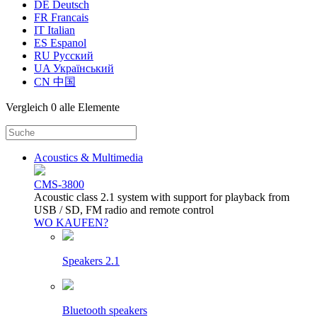
DE Deutsch
FR Francais
IT Italian
ES Espanol
RU Русский
UA Український
CN 中国
Vergleich
0 alle Elemente
Acoustics & Multimedia
CMS-3800
Acoustic class 2.1 system with support for playback from
USB / SD, FM radio and remote control
WO KAUFEN?
Speakers 2.1
Bluetooth speakers