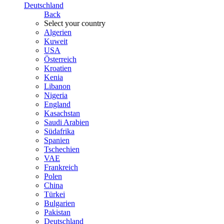
Deutschland
Back
Select your country
Algerien
Kuweit
USA
Österreich
Kroatien
Kenia
Libanon
Nigeria
England
Kasachstan
Saudi Arabien
Südafrika
Spanien
Tschechien
VAE
Frankreich
Polen
China
Türkei
Bulgarien
Pakistan
Deutschland