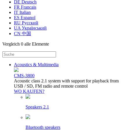
DE Deutsch
FR Francais
IT Italian
ES Espanol
RU Русский
UA Український
CN 中国
Vergleich
0 alle Elemente
Acoustics & Multimedia
CMS-3800
Acoustic class 2.1 system with support for playback from
USB / SD, FM radio and remote control
WO KAUFEN?
Speakers 2.1
Bluetooth speakers