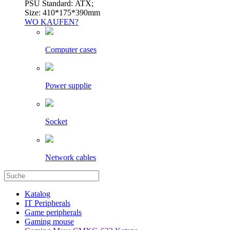
PSU Standard: ATX;
Size: 410*175*390mm
WO KAUFEN?
Computer cases
Power supplie
Socket
Network cables
Katalog
IT Peripherals
Game peripherals
Gaming mouse