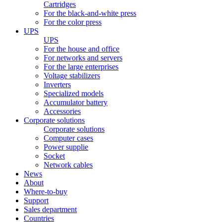
Cartridges
For the black-and-white press
For the color press
UPS
UPS
For the house and office
For networks and servers
For the large enterprises
Voltage stabilizers
Inverters
Specialized models
Accumulator battery
Accessories
Corporate solutions
Corporate solutions
Computer cases
Power supplie
Socket
Network cables
News
About
Where-to-buy
Support
Sales department
Countries