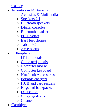
Catalog
Acoustics & Multimedia
Acoustics & Multimedia
Speakers 2.1
Bluetooth speakers
Digital consoles
Bluetooth headsets
PC Headset
Ear Headphones
Tablet PC
Accessories
IT Peripherals
IT Peripherals
Game peripherals
Computer mouse
Computer keyboard
Notebook Accessories
Portable chargers
HUB and card readers
Bags and backpacks
Data cables
Charging device
Cleaners
Cartridges