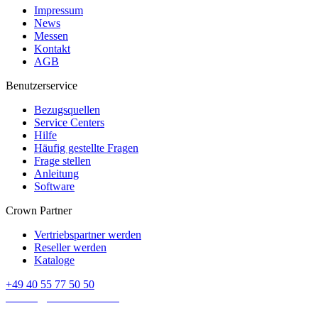
Impressum
News
Messen
Kontakt
AGB
Benutzerservice
Bezugsquellen
Service Centers
Hilfe
Häufig gestellte Fragen
Frage stellen
Anleitung
Software
Crown Partner
Vertriebspartner werden
Reseller werden
Kataloge
+49 40 55 77 50 50
E-mail:
contact@crown-micro.eu