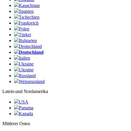
Kasachstan
Spanien
Tschechien
Frankreich
Polen
Türkei
Bulgarien
Deutschland
Deutschland
Italien
Ukraine
Ukraine
Russland
Weissrussland
Latein-und Nordamerika
USA
Panama
Kanada
Mittlerer Osten