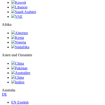
Kuweit
Libanon
Saudi Arabien
VAE
Afrika
Algerien
Kenia
Nigeria
Südafrika
Asien und Ozeanien
China
Pakistan
Australien
China
Indien
Australia
DE
EN English